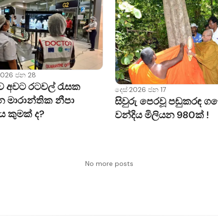
2026 ජන 28
ංකාව අවට රටවල් රැසක
දෙස්
·
2026 ජන 17
න මාරාන්තික නීපා
සිවුරු පෙරවූ පඬු­ක­රඳ ග
කුමක් ද?
වන්දිය මිලි­යන 980ක් !
No more posts