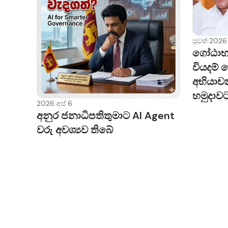
පුවත්
·
2026 
ගෝඨාභ
වියදම් 
අභියාච
හමුදාව
2026 අප් 6
අනුර ජනාධිපතිතුමාට AI Agent
වරු අවශ්‍යව තිබේ