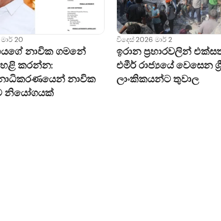
විදෙස්
·
2026 මාර් 2
මාර් 20
ඉරාන ප්‍රහාරවලින් එක්සත
යගේ නාවික ගමනේ
එමීර් රාජ්‍යයේ වෙසෙන ශ්‍ර
හෙළි කරන්න:
ලාංකිකයන්ට තුවාල
නාධිකරණයෙන් නාවික
ට නියෝගයක්