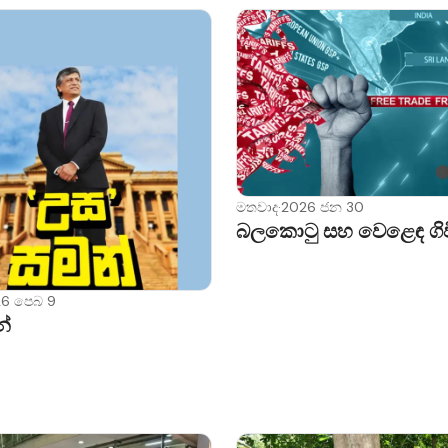
මතවාද
·
2026 ජන 30
බලකොටු සහ වෙළෙඳ ගිවි
6 පෙබ 9
්