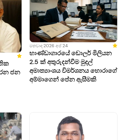
මතවාද
·
2026 අප් 24
Featured
භාණ්ඩාගාරයේ ඩොලර් මිලියන
Featured
2.5 ක් අතුරුදන්වීම මුදල්
තික
අමාත්‍යාංශය විමර්ශනය හොරාගේ
රෙන ජන
අම්මාගෙන් පේන ඇසීමකි