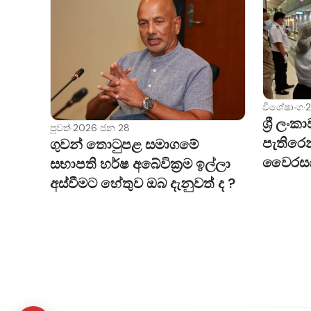
විශේෂාංග
·
ශ්‍රී ල
පුවත්
·
2026 ජන 28
පැතිරෙ
ගුවන් තොටුපළ සමාගමේ
වෛරසය 
සභාපති හර්ෂ අබේවික්‍රම ඉල්ලා
අස්වීමට හේතුව ඔබ දැනුවත් ද ?