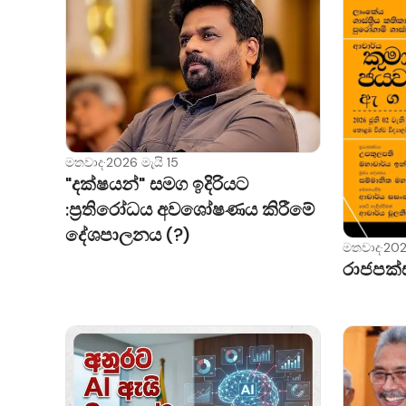
මතවාද
·
2026 මැයි 15
"දක්ෂයන්" සමග ඉදිරියට
:ප්‍රතිරෝධය අවශෝෂණය කිරීමේ
දේශපාලනය (?)
මතවාද
·
202
රාජපක්