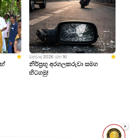
Featured
මතවාද
·
2026 ජන 16
Featured
හේ
නිර්ප්‍රභූ අරගලකරුවා සමග
හිටගමු!