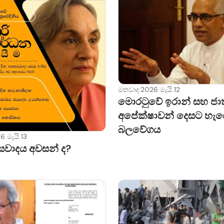
මතවාද
·
2026 මැයි 12
මොරටුවේ ඉරාන් සහ ජා
අපේක්ෂාවන් දෙසට හැ
බලවේගය
6 මැයි 13
සවාදය අවසන් ද?