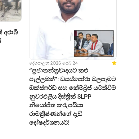
් අරාබි
ී
දේශපාලන
·
2026 පෙබ 24
Featured
“ප්‍රජාතන්ත්‍රවාදයට කළු
පැල්ලමක්”: ඩයස්පෝරා බලපෑමට
ඔක්ස්ෆර්ඩ් සහ කේම්බ්‍රිජ් යටත්වීම
නුවරඑළිය දිස්ත්‍රික් SLPP
නියෝජිත කරුපයියා
රාමක්‍රිෂ්ණන්ගේ දැඩි
දෝෂදර්ශනයට!