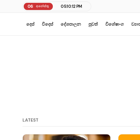
06
05:10:13 PM
අගෝස්තු
දෙස්
විදෙස්
දේශපාලන
පුවත්
විශේෂාංග
ව්‍ය
LATEST