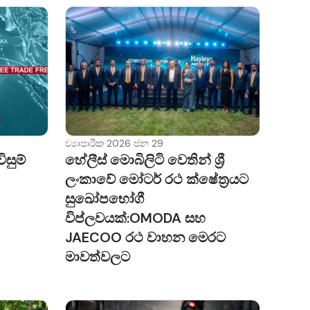
ව්‍යාපාරික
·
2026 ජන 29
සුම්
හේලීස් මොබිලිටි වෙතින් ශ්‍රී
ලංකාවේ මෝටර් රථ ක්ෂේත්‍රයට
සුඛෝපභෝගී
විප්ලවයක්:OMODA සහ
JAECOO රථ වාහන මෙරට
මාවත්වලට