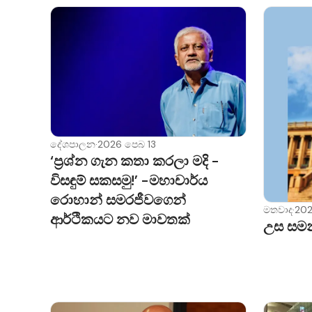
දේශපාලන
·
2026 පෙබ 13
‘ප්‍රශ්න ගැන කතා කරලා මදි -
විසඳුම් සකසමු!’ -මහාචාර්ය
රොහාන් සමරජීවගෙන්
මතවාද
·
202
ආර්ථිකයට නව මාවතක්
උස සමන