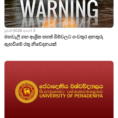
පුවත්
·
2026 අගෝ 3
මහවැලි ගඟ ආශ්‍රිත පහත් බිම්වලට ගංවතුර අනතුරු
ඇඟවීමේ රතු නිවේදනයක්