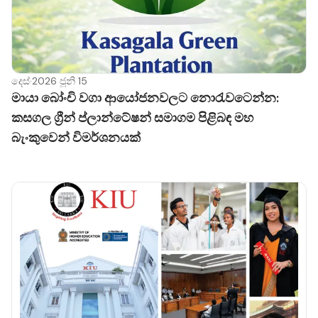
දෙස්
·
2026 ජූනි 15
මායා බෝංචි වගා ආයෝජනවලට නොරැවටෙන්න:
කසගල ග්‍රීන් ප්ලාන්ටේෂන් සමාගම පිළිබඳ මහ
බැංකුවෙන් විමර්ශනයක්