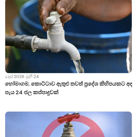
දෙස්
·
2026 ජූනි 24
හෝමාගම, කොට්ටාව ඇතුළු තවත් ප්‍රදේශ කිහිපයකට අද
පැය 24 ජල කප්පාදුවක්