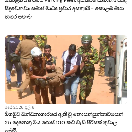
කොළඹ නගරයේ Parking Fees අයකිරීම් සාමාන්‍ය පරිදි
සිදුවෙනවා: සමාජ මාධ්‍ය ප්‍රචාර අසත්‍යයි - කොළඹ මහා
නගර සභාව
දෙස්
·
2026 ජූලි 6
මීගමුව බන්ධනාගාරයේ ඇති වූ නොසන්සුන්තාවයෙන්
25 දෙනෙකු මිය ගොස් 100 කට වැඩි පිරිසක් තුවාල
ලබයි