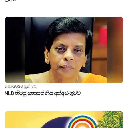
දෙස්
·
2026 ජූනි 30
NLB හිටපු සභාපතිනිය අත්අඩංගුවට