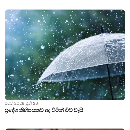
පුවත්
·
2026 ජූනි 26
ප්‍රදේශ කිහිපයකට අද විටින් විට වැසි