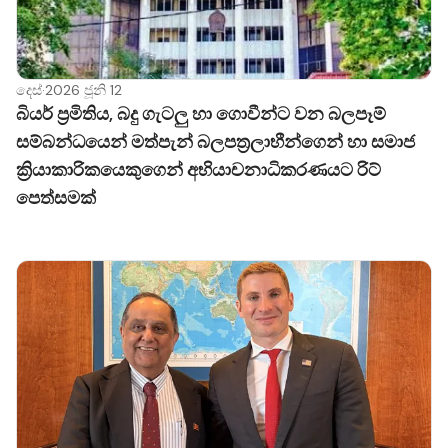
දෙස්
·
2026 ජූනි 12
බියර් ප්‍රමිතිය, බදු ගැටලු හා ගොවීන්ට වන බලපෑම්
සම්බන්ධයෙන් මත්පැන් බලපත්‍රලාභීන්ගෙන් හා සමාජ
ක්‍රියාකාරිකයෙකුගෙන් අභියාචනාධිකරණයට රිට්
පෙත්සමක්