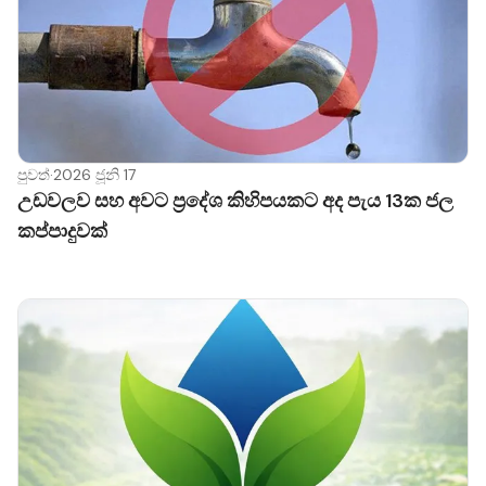
පුවත්
·
2026 ජූනි 17
උඩවලව සහ අවට ප්‍රදේශ කිහිපයකට අද පැය 13ක ජල
කප්පාදුවක්