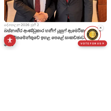
දේශපාලන
·
2026 ජූනි 2
බස්නාහිර ආණ්ඩුකාර හනීෆ් යූසුෆ් ඇමෙරිකානු රාජ්‍ය
දෙපාර්තමේන්තුවේ ඉහළ පෙළේ සාකච්ඡාවක නිරත
වෙයි
VOTE FOR US