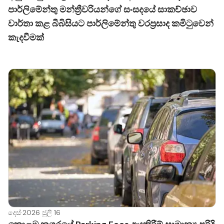
පාර්ලිමේන්තු මන්ත්‍රීවරියන්ගේ සංසදයේ සාකච්ඡාව
වාර්තා කළ බීබිසියට පාර්ලිමේන්තු වරප්‍රසාද කමිටුවෙන්
කැදවීමක්
දෙස්
·
2026 ජූලි 16