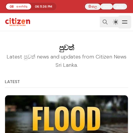
08
06:11:37 PM
සිංහල
தமிழ்
අගෝස්තු
ENG
පුවත්
Latest පුවත් news and updates from Citizen News
Sri Lanka.
LATEST