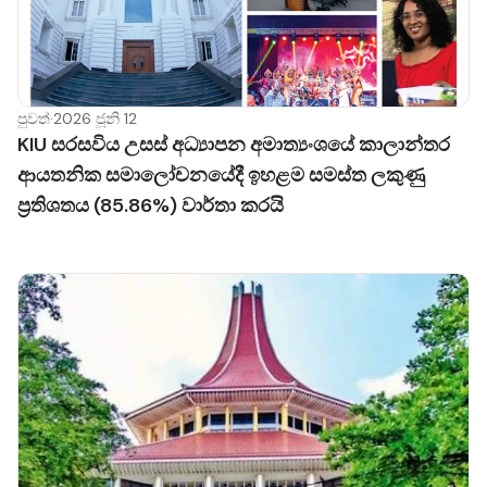
පුවත්
·
2026 ජූනි 12
KIU සරසවිය උසස් අධ්‍යාපන අමාත්‍යංශයේ කාලාන්තර
ආයතනික සමාලෝචනයේදී ඉහළම සමස්ත ලකුණු
ප්‍රතිශතය (85.86%) වාර්තා කරයි