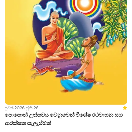
පුවත්
·
2026 ජූනි 26
Feat
පොසොන් උත්සවය වෙනුවෙන් විශේෂ රථවාහන සහ
ආරක්ෂක සැලැස්මක්