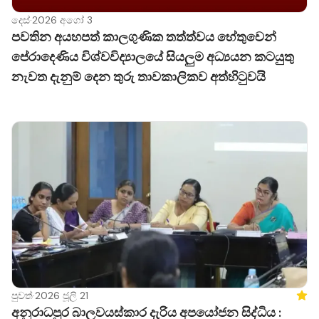
දෙස්
·
2026 අගෝ 3
පවතින අයහපත් කාලගුණික තත්ත්වය හේතුවෙන්
පේරාදෙණිය විශ්වවිද්‍යාලයේ සියලුම අධ්‍යයන කටයුතු
නැවත දැනුම් දෙන තුරු තාවකාලිකව අත්හිටුවයි
පුවත්
·
2026 ජූලි 21
Feat
අනුරාධපුර බාලවයස්කාර දැරිය අපයෝජන සිද්ධිය :