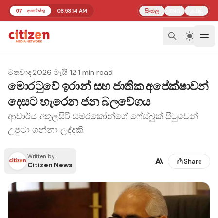
07
08:58:14 AM
සිංහල
தமிழ்
අගෝස්තු
ENG
මතවාද
·
2026 මැයි 12
·
1 min read
මොරටුවේ ඉරාන් සහ ජාතික අපේක්ෂාවන්
දෙසට හැරෙන ජන බලවේගය
ආචාර්ය අතුලසිරි සමරකෝන්ගේ ෆේස්බුක් පිටුවෙන්
උපුටා ගන්නා ලද්දකී.
Written by:
Share
Citizen News