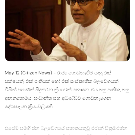
May 12 (Citizen News) - රාජ්‍ය ගොඩනැගීම යනු එක්
පක්ෂයක්, එක් පංතියක් හෝ එක් සංස්කෘතික බලවේගයක්
විසින් පමණක් සිදුකරන ක්‍රියාවක් නොවේ. එය බහු පංතික, බහු
අනන්‍යතාමය, සංධානිත සහ අඛණ්ඩව ගොඩනැගෙන
දේශපාලන ක්‍රියාවලියකි.
එසේම සමගි ජන බලවේගයේ පතාකයකුවූ එරාන් වික්‍රමරත්න