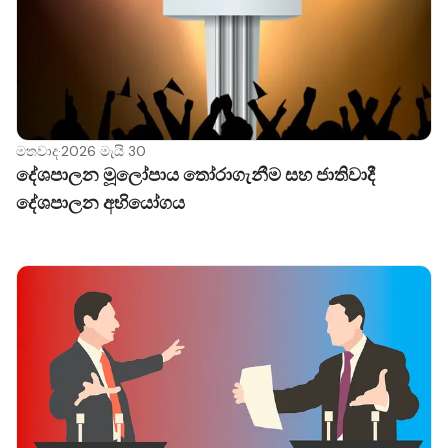
සංකේතමය එකමුතුවකි.
මතවාද
·
2026 මැයි 30
දේශපාලන මූලෝපාය තෝරාගැනීම සහ ජාතිවාදී
දේශපාලන අභියෝගය
2022 ලංකාවේ සිදුවූ 'ජන අරගලය' එම තත්වයේ ප්‍රබලම
ප්‍රකාශනයකි. එය තනි පංතික අරගලයක් නොවීය. මධ්‍යම
පංතිය, තරුණයින්, වෘත්තීයවේදීන්, කම්කරු ජනතාව, සිවිල්
සමාජය, ඩිජිටල් මාධ්‍ය ක්‍රියාකාරීන් සහ විවිධ දේශපාලන
පසුබිම්වල ජනතාව පද්ධති වෙනසක් system change යන
සංඥාව ( sign) (එහි සංඥාපනයන් signifiers රාශියකි) යටතේ