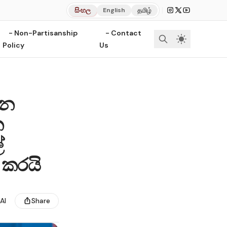
|
සිංහල
தமிழ்
English
- Non-Partisanship
- Contact
Policy
Us
යන
න
්
 කරයි
AI
Share