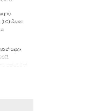
arge)
 (LC) විවෘත
සහ
782ක් සඳහා
වයි.
නට එක්වෙමින්
ාශයක් දැඩි ලෙස
සින් දත්ත
 ඇති බවයි.
දිලි කළ