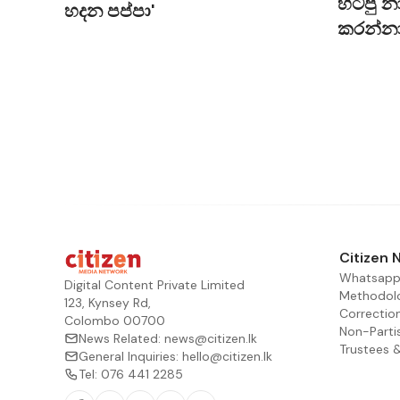
හිටපු න
හදන පප්පා'
හේතුවෙන් ඊට 
කරන්නා
කෙසේ වෙතත්, ව
ඇතැම් මන්ත්‍ර
යන්න පසුගිය ක
අනිල් ජයන්ත,
වැඩිදුරටත් ප්‍
එම වැඩසටහන 
https://youtu
Citizen 
Whatsapp
Digital Content Private Limited
Methodol
123, Kynsey Rd,
Correctio
Colombo 00700
Non-Parti
News Related:
news@citizen.lk
Trustees 
General Inquiries:
hello@citizen.lk
Tel:
076 441 2285