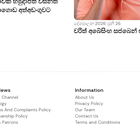
ාවික හමුදාපති වසන්ත
බාධාවක් පවතින බවයි.
ගොඩ අත්අඩංගුවට
ිපක්ෂයේ සියලුම මන්ත්‍රීවරුන් මෙලෙස අසත්‍ය ප්‍රකාශ 
දේශපාලන
·
2026 ජූනි 26
ීවරුන් තමන්ට ලැබී ඇති වරප්‍රසාද භාවිතා කරන්නේ කුමන අ
චරිත් අබේසිංහ සජබෙන්
ාල වකවානුව දෙස බැලීමේදී ජනතාවට පැහැදිලි වන බවත් පැ
 මේ සම්බන්ධයෙන් නිවැරදි තීරණයක් ගැනීමේ අයිතිය මහ
රකාශ කළේය.
නැරඹීම සඳහා පහත සබැඳිය ක්ලික් කරන්න
.be/LnrJx--ns1E
News
Information
 Channel
About Us
ogy
Privacy Policy
ns And Complaints Policy
Our Team
sanship Policy
Contact Us
& Patrons
Terms and Conditions