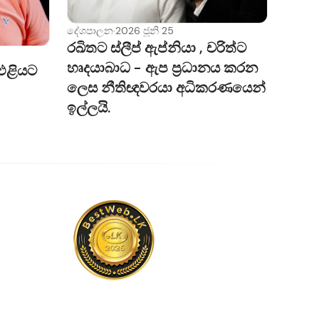
දේශපාලන
·
2026 ජූනි 25
නොකරන බවත්,
රඛිතට ස්ලීප් ඇප්නියා , චරිත්ට
රමුණකින්ද
හෘදයාබාධ - ඇප ප්‍රධානය කරන
 එළියට
වසූ අචාර්‍ය
ලෙස නීතිඥවරයා අධිකරණයෙන්
ඉල්ලයි.
ජනතාව සතු බවද