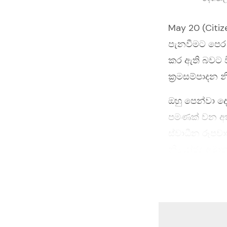
May 20 (Citi
පැනවීමට පෙර 
කර ඇති බවට ව
ක්‍රමසම්පාදන 
ඔහු පෙන්වා ද
පමණක් වන අතර
ස්වාධීන රූපව
නියෝජ්‍ය අම
පාර්ලිමේන්තු ම
විවේචනයට ලක් 
විකෘති කරමින්
එදින සිදුවූ ණ