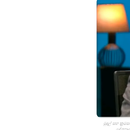
මුදල් සහ ක්‍රම
දේශපාල