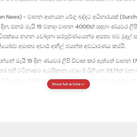
zen News) -
වාහන ආනයන රේගු බද්දට අධිභාරයක් (Surch
දින, එනම් මැයි 15 වනදා වාහන 4000ක් සඳහා ණයවර ලිපි
ිපක්ෂය නගන චෝදනා සම්පූර්ණයෙන්ම අසත්‍ය බව මුදල් 
නියෝජ්‍ය අමාත්‍ය අචාර්‍ය අනිල් ජයන්ත අවධාරණය කරයි.
ෙන්නේ මැයි 15 දින ණයවර ලිපි විවෘත කර ඇත්තේ වාහන 1
 එහි වටිනාකම ඇමරිකානු ඩොලර් මිලියන 23.71ක් වන බ
ාහිනී සේවයේ 'On Air Politics' දේශපාලන සංවාද වැඩසටහ
Show full article
ාත්‍යවරයා මේ බව අනාවරණය කළේය.
න්ත්‍රී චාමර සම්පත් විසින් පාර්ලිමේන්තුවේදී කරන ලද ප්‍රක
කරමින් අචාර්‍ය අනිල් ජයන්ත සඳහන් කළේ, මන්ත්‍රීවරයා වි
 මහජනතාව නොමඟ යැවීමට පූර්ණ අසත්‍ය ප්‍රකාශයක් සිදුකර
යවර ලිපි විවෘත කිරීම් සම්බන්ධයෙන් තවදුරටත් කරුණු පැහැ