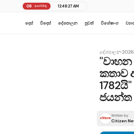
08
12:48:27 AM
අගෝස්තු
දෙස්
විදෙස්
දේශපාලන
පුවත්
විශේෂාංග
ව්‍ය
දේශපාලන
·
2026 
"වාහන
කතාව 
1782යි" 
ජයන්ත 
Written by:
Citizen N