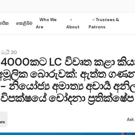
Who We
-
- Trustees &
ාපාරික
කෙළිබිම
Are
About
Patrons
මැයි 20
 4000කට LC විවෘත කළා කි
අමූලික බොරුවක්: ඇත්ත ගණ
- නියෝජ්‍ය අමාත්‍ය අචාර්‍ය අනිල
විපක්ෂයේ චෝදනා ප්‍රතික්ෂේප
Ask 
ews