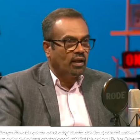
සම්පාදන නියෝජ්‍ය අමාත්‍ය අචාර්‍ය අනිල් ජයන්ත ස්වාධීන රූපවාහිනී සේවයේ 'On
න සංවාද වැඩසටහන අතරතුර අදහස් දක්වමින් (ජායාරූපය: ITN YouTube න