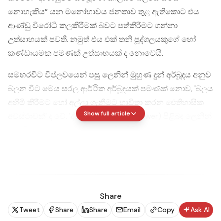
නොහැකිය” යන මනෝභාවය ජනතාව තුළ ඇතිකොට එය
ආණ්ඩු විරෝධී කලකිරීමක් බවට පත්කිරීමට ගන්නා
උත්සාහයක් පවතී. නමුත් එය එක් තනි පූද්ගලයකුගේ හෝ
කණ්ඩායමක පමණක් උත්සාහයක් ද නොවෙයි.
සමහරවිට විප්ලවයෙන් පසු ලෙනින් මුහුණ දුන් අර්බූදය අනුව
බලන විට මෙය සරල ආර්ථික අර්බූදයක් පමණක් නොව, 'බලය
අහිමි කිරීමට හෝ අල්ලා ගැනීමට භාවිතා කරන ඓතිහාසික
Show full article
අවස්ථාවක්' ද වේ. 'ද්විත්ව බලය' (dual power) පිළිබඳ ලෙනින්
කළ විග්‍රහය තුළින් හඳුනාගත හැකි පරිදි රාජ්‍ය බලය යනු
පවතින ආණ්ඩුවේ බලය පමණක් නොව, සමාජයේ විවිධ
මතවාදී, සංවිධානාත්මක සහ ජනප්‍රිය බලවේග අතරද බෙදී
පවතින දෙයක් බව පෙනෙයි. එම අර්ථයෙන් මේ මොහොතේ
ආණ්ඩුවේ ආර්ථික පරිපාලනමය පාලනය පමණක් නොව, 'ජන
Share
මනස' ද පාලනය කිරීම පිළිබඳ සටනක් පවතී.
Tweet
Share
Share
Email
Copy
Ask AI
නමුත් ආණ්ඩුවට පවතින ප්‍රධාන වාසිය සමහරවිට විපක්ෂය