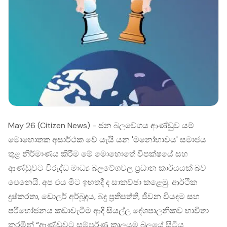
May 26 (Citizen News) - ජන බලවේගය ආණ්ඩුව යම්
මොහොතක අසාර්ථක වේ යැයි යන 'මනෝභාවය' සමාජය
තුළ නිර්මාණය කිරීම මේ මොහොතේ විපක්ෂයේ සහ
ආණ්ඩුවට විරුද්ධ මාධ්‍ය බලවේගවල ප්‍රධාන කාර්යයක් බව
පෙනෙයි. අප එය මීට ඉහතදී ද සාකච්ඡා කළෙමු. ආර්ථික
දුෂ්කරතා, ඩොලර් අර්බූදය, බදු ප්‍රතිපත්ති, ජීවන වියදම සහ
පරිභෝජනය කඩාවැටීම ආදී සියල්ල දේශපාලනිකව භාවිතා
කරමින් “ආණ්ඩුවට සම්පූර්ණ කාලයම බලයේ සිටිය