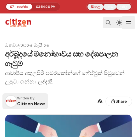
07
03:54:26 PM
සිංහල
தமிழ்
අගෝස්තු
ENG
මතවාද
·
2026 මැයි 26
අර්බූදයේ මනෝභාවය සහ දේශපාලන
ගැටුම
ආචාර්ය අතුලසිරි සමරකෝන්ගේ ෆේස්බුක් පිටුවෙන්
උපුටා ගන්නා ලද්දකී.
Written by:
Share
Citizen News