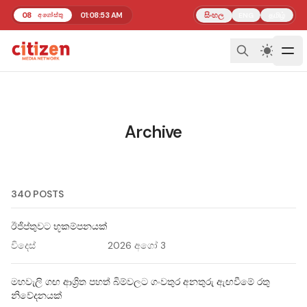
08
01:08:53 AM
සිංහල
தமிழ்
අගෝස්තු
ENG
Archive
340 POSTS
ඊජිප්තුවට භූකම්පනයක්
විදෙස්
2026 අගෝ 3
මහවැලි ගඟ ආශ්‍රිත පහත් බිම්වලට ගංවතුර අනතුරු ඇඟවීමේ රතු
නිවේදනයක්