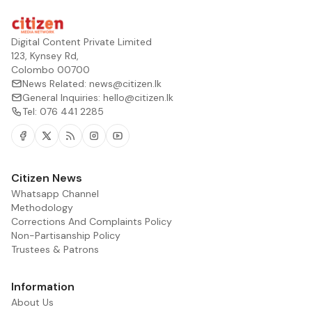
Digital Content Private Limited
123, Kynsey Rd,
Colombo 00700
News Related:
news@citizen.lk
General Inquiries:
hello@citizen.lk
Tel:
076 441 2285
Facebook
Twitter
RSS
Instagram
Youtube
Citizen News
Whatsapp Channel
Methodology
Corrections And Complaints Policy
Non-Partisanship Policy
Trustees & Patrons
Information
About Us