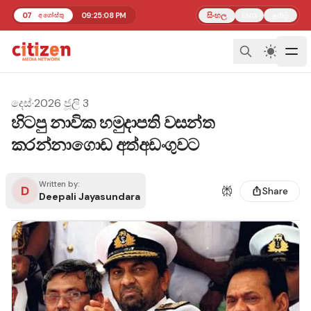
07
09:25:08 PM
සිංහල
தமிழ்
අගෝස්තු
ENG
දෙස්
·
2026 ජූලි 3
හිටපු නාවික හමුදාපති වසන්ත
කරන්නාගොඩ අත්අඩංගුවට
Written by:
D
Share
Deepali Jayasundara