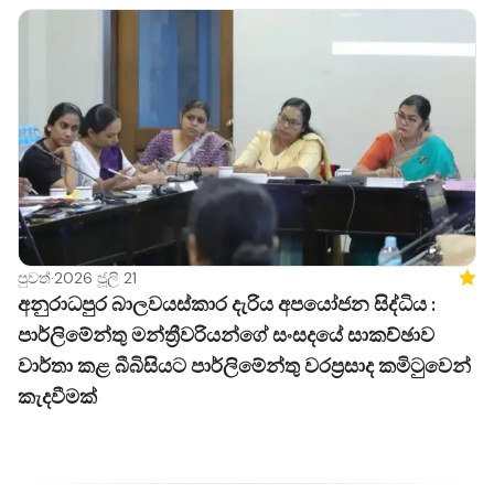
පුවත්
·
2026 ජූලි 21
Feat
අනුරාධපුර බාලවයස්කාර දැරිය අපයෝජන සිද්ධිය :
පාර්ලිමේන්තු මන්ත්‍රීවරියන්ගේ සංසදයේ සාකච්ඡාව
වාර්තා කළ බීබිසියට පාර්ලිමේන්තු වරප්‍රසාද කමිටුවෙන්
කැදවීමක්