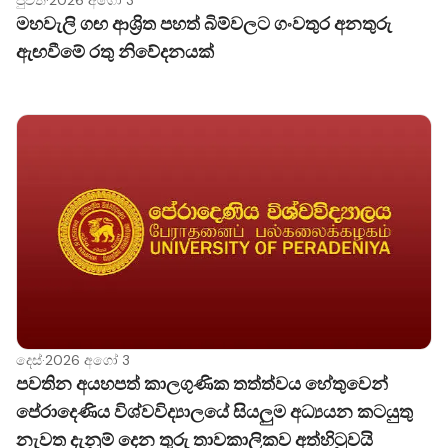
පුවත්
·
2026 අගෝ 3
මහවැලි ගඟ ආශ්‍රිත පහත් බිම්වලට ගංවතුර අනතුරු
ඇඟවීමේ රතු නිවේදනයක්
දෙස්
·
2026 අගෝ 3
පවතින අයහපත් කාලගුණික තත්ත්වය හේතුවෙන්
පේරාදෙණිය විශ්වවිද්‍යාලයේ සියලුම අධ්‍යයන කටයුතු
නැවත දැනුම් දෙන තුරු තාවකාලිකව අත්හිටුවයි