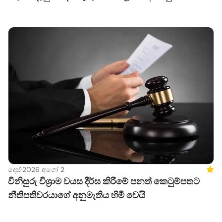
දෙස්
·
2026 අගෝ 2
Feat
විනිසුරු විශ්‍රාම වයස දීර්ඝ කිරීමේ පනත් කෙටුම්පතට
නීතිපතිවරයාගේ අනුමැතිය හිමි වෙයි