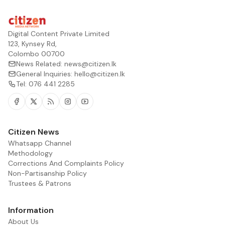
Digital Content Private Limited
123, Kynsey Rd,
Colombo 00700
News Related:
news@citizen.lk
General Inquiries:
hello@citizen.lk
Tel:
076 441 2285
Facebook
Twitter
RSS
Instagram
Youtube
Citizen News
Whatsapp Channel
Methodology
Corrections And Complaints Policy
Non-Partisanship Policy
Trustees & Patrons
Information
About Us