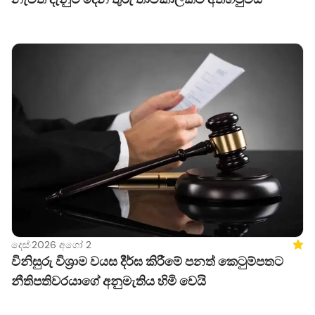
දෙස්
·
2026 අගෝ 2
Feat
විනිසුරු විශ්‍රාම වයස දීර්ඝ කිරීමේ පනත් කෙටුම්පතට
නීතිපතිවරයාගේ අනුමැතිය හිමි වෙයි