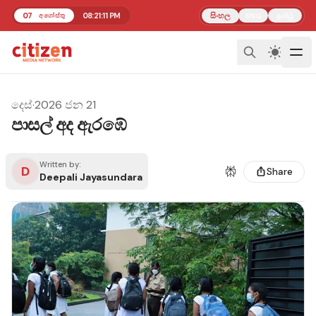
07
08:21:11 PM
සිංහල
தமிழ்
අගෝස්තු
ENG
දෙස්
·
2026 ජන 21
පාසල් අද ඇරඹේ
Written by:
D
Share
Deepali Jayasundara