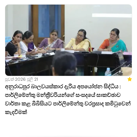
පුවත්
·
2026 ජූලි 21
Feat
අනුරාධපුර බාලවයස්කාර දැරිය අපයෝජන සිද්ධිය :
පාර්ලිමේන්තු මන්ත්‍රීවරියන්ගේ සංසදයේ සාකච්ඡාව
වාර්තා කළ බීබිසියට පාර්ලිමේන්තු වරප්‍රසාද කමිටුවෙන්
කැදවීමක්