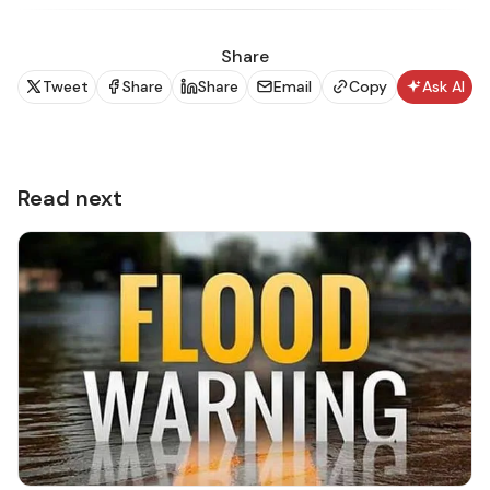
අමාත්‍යංශය වැඩිදුරටත් සඳහන් කරනවා.
Share
Tweet
Share
Share
Email
Copy
Ask AI
Read next