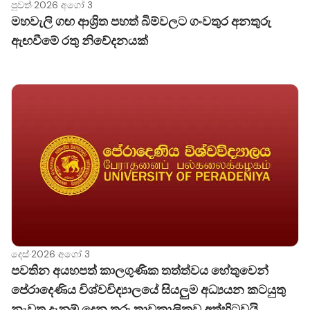
පුවත්
·
2026 අගෝ 3
මහවැලි ගඟ ආශ්‍රිත පහත් බිම්වලට ගංවතුර අනතුරු
ඇඟවීමේ රතු නිවේදනයක්
දෙස්
·
2026 අගෝ 3
පවතින අයහපත් කාලගුණික තත්ත්වය හේතුවෙන්
පේරාදෙණිය විශ්වවිද්‍යාලයේ සියලුම අධ්‍යයන කටයුතු
නැවත දැනුම් දෙන තුරු තාවකාලිකව අත්හිටුවයි