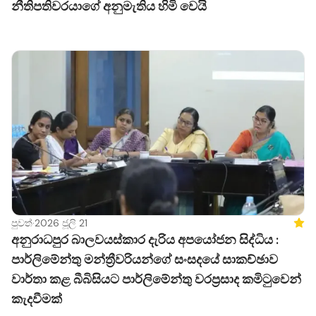
නීතිපතිවරයාගේ අනුමැතිය හිමි වෙයි
පුවත්
·
2026 ජූලි 21
Feat
අනුරාධපුර බාලවයස්කාර දැරිය අපයෝජන සිද්ධිය :
පාර්ලිමේන්තු මන්ත්‍රීවරියන්ගේ සංසදයේ සාකච්ඡාව
වාර්තා කළ බීබිසියට පාර්ලිමේන්තු වරප්‍රසාද කමිටුවෙන්
කැදවීමක්