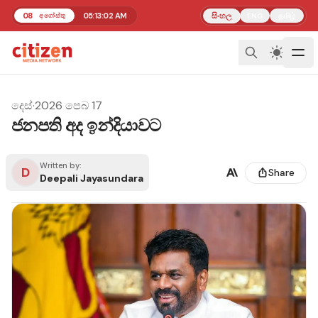
08
05:13:02 AM
සිංහල
தமிழ்
අගෝස්තු
ENG
දෙස්
·
2026 පෙබ 17
ජනපති අද ඉන්දියාවට
Written by:
D
Share
Deepali Jayasundara