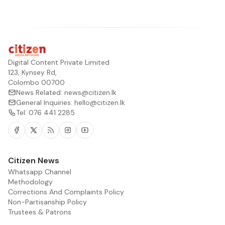
Digital Content Private Limited
123, Kynsey Rd,
Colombo 00700
News Related:
news@citizen.lk
General Inquiries:
hello@citizen.lk
Tel:
076 441 2285
Facebook
Twitter
RSS
Instagram
Youtube
Citizen News
Whatsapp Channel
Methodology
Corrections And Complaints Policy
Non-Partisanship Policy
Trustees & Patrons