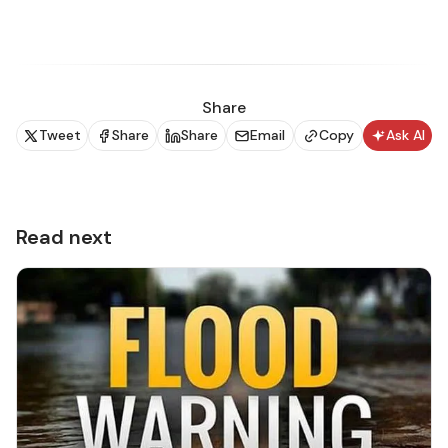
දින පහක් පුරා පැවැත්වෙන මෙම සමුළුව සඳහා රටවල් 20 ක
රාජ්‍ය නායකයින් සහ රටවල් 45 කට වැඩි සංඛ්‍යාවක
නියෝජිතයන් සහභාගි වීමට නියමිත වනවා.
Share
Tweet
Share
Share
Email
Copy
Ask AI
Read next