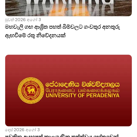
පුවත්
·
2026 අගෝ 3
මහවැලි ගඟ ආශ්‍රිත පහත් බිම්වලට ගංවතුර අනතුරු
ඇඟවීමේ රතු නිවේදනයක්
දෙස්
·
2026 අගෝ 3
පවතින අයහපත් කාලගුණික තත්ත්වය හේතුවෙන්