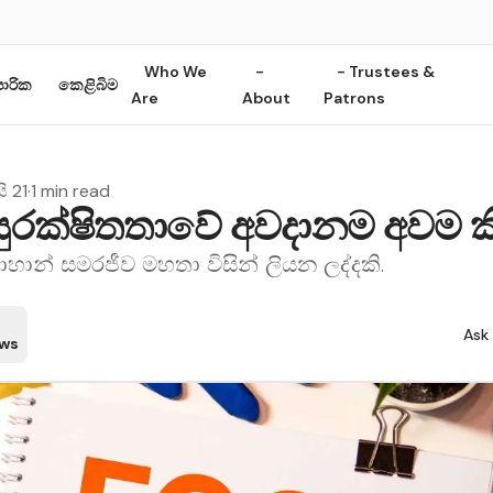
Who We
-
- Trustees &
ාපාරික
කෙළිබිම
Are
About
Patrons
ි 21
·
1 min read
ුරක්ෂිතතාවේ අවදානම අවම ක
හාන් සමරජීව මහතා විසින් ලියන ලද්දකි.
Ask 
ews