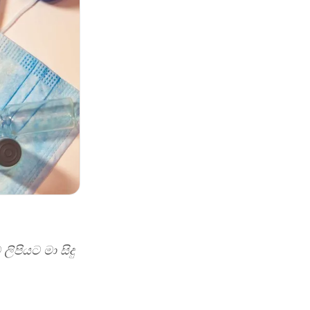
ිපියට මා සිදු