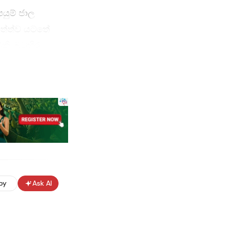
යුම් ජාල
තත්ත්ව යටතේ
ණකි. බටහිර
චාර හමුවේ
 වේ. එහෙත්,
ම්
ඡාවක් සඳහා ඒවා
කය ප්‍රධාන
 හැකියාව
py
Ask AI
 දීමේ හැකියාව
කාලීන
. කෙසේ වෙතත්,