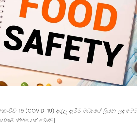
විඩ්-19 (COVID-19) අගුලු දැමීම් මධ්‍යයේ ලියන ලද මෙම ල
ස්කම් කිහිපයක් පමණි.]