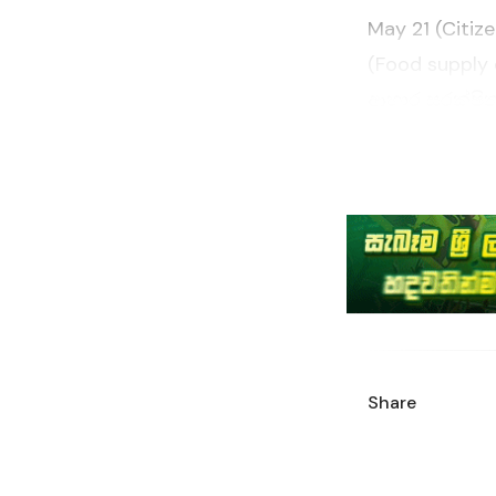
May 21 (Citiz
(Food supply
ආහාර සුරක්ෂිත
ආසියාවේ ට්‍රම්
ආහාර සැපයුම්
බුද්ධිමත්ව සහ
සියලුම ශ්‍රේ
සම්බන්ධයෙන් ය
ප්‍රයෝජනවත් ආ
සංරචක තුනකින්
Share
මෙන්ම ගුණාත්
පිළිබඳ නව සං
සංස්කරණ පැවත