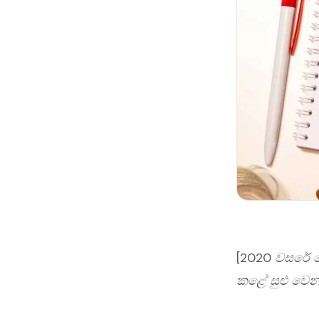
[2020 වසරේ කො
කළේ සුළු වෙන