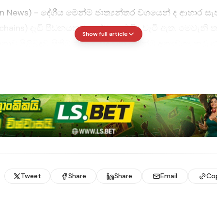
en News) - දේශීය මෙන්ම ජාත්‍යන්තර වශයෙන් ද ආහාර සැප
 chains) දැඩි පීඩනයකට ලක්ව හෝ බිඳ වැටී ඇත. මෙවැනි 
Show full article
තාව පිළිබඳව සිතීම ඉබේම සිදු වන මෙන්ම අත්‍යවශ්‍ය කරු
ප්-නෙතන්යාහු නිර්මිත අර්බුදයට විවිධ රටවල් දක්වන ප්‍රති
 ජාල දෙස යථාර්ථවාදීව බලන විට ද වර්තමානයේ මෙය අදාළ
 සාක්ෂි මත පදනම්ව ඒ පිළිබඳව සිතීම වැදගත්ය.
ණිගත කිරීම් සහ දර්ශකවල පදනම් වන දත්ත හෝ ඒවායේ සැලසු
ම් යම් අඩුපාඩු පවතී. එහෙත්, සාක්ෂි මත පදනම් වූ සාකච්
රම්භක ලක්ෂ්‍යයක් සපයයි. ගෝලීය ආහාර සුරක්ෂිතතා දර්ශ
 සමන්විත වේ. එනම්, මිල දී ගැනීමේ පහසුව, ලබා ගැනීමේ
Tweet
Share
Share
Email
Co
මකභාවය සහ ආරක්ෂාවයි. ස්වාභාවික සම්පත් සහ ඔරොත්තු
රචකයක් 2019 වසරේදී එයට එකතු කරන ලදි. මීට වඩා මෑත
ිය ද, සාමාන්‍ය තර්කය 2019 දත්ත මඟින් මනාව සනාථ වේ