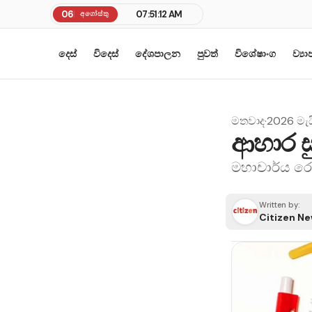
06
07:51:12 AM
අගෝස්තු
දෙස්
විදෙස්
දේශපාලන
පුවත්
විශේෂාංග
ව්‍ය
මතවාද
·
2026 මැය
ආහාර ස
මහාචාර්ය රො
Written by:
Citizen N