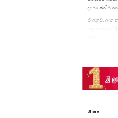
ලංකා ඛනිජ තෙ
ඒ අනුව, අංක 
සඳහා ඔත්තේ ද
කරන්නේ.
Share