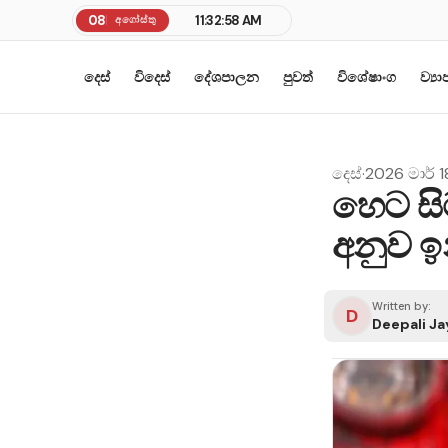
08
11:32:58 AM
අගෝස්තු
දෙස්
විදෙස්
දේශපාලන
පුවත්
විශේෂාංග
ව්‍ය
දෙස්
·
2026 මාර් 1
හෙට ස
අනුව 
Written by:
D
Deepali J