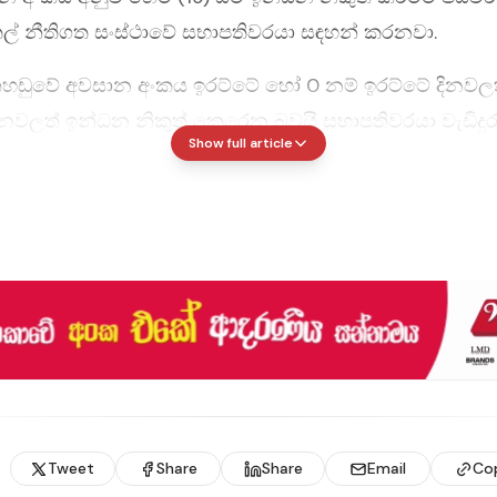
ල් නීතිගත සංස්ථාවේ සභාපතිවරයා සඳහන් කරනවා.
තහඩුවේ අවසාන අංකය ඉරට්ටේ හෝ 0 නම් ඉරට්ටේ දිනවලත්
ිනවලත් ඉන්ධන නිකුත් කෙරෙන බවයි සභාපතිවරයා වැඩිදු
Show full article
Tweet
Share
Share
Email
Co