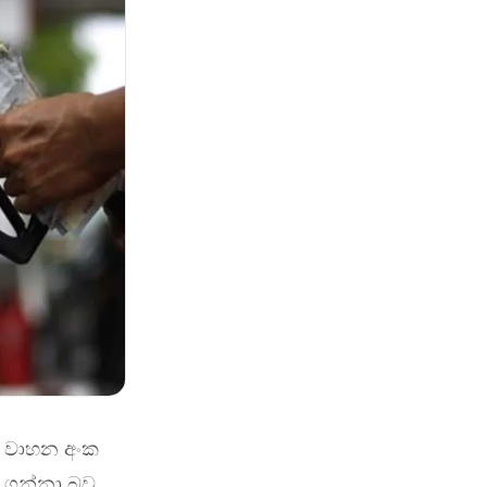
දී වාහන අංක
ර ගන්නා බව