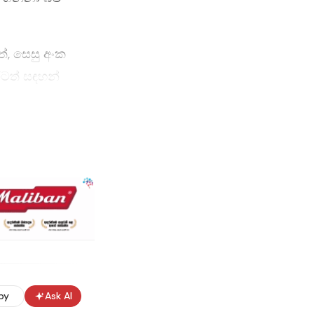
, සෙසු අංක
රටත් සඳහන්
py
Ask AI