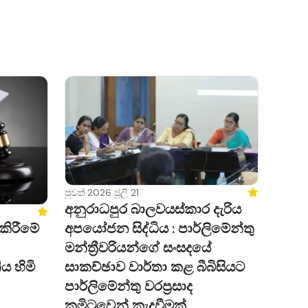
පුවත්
·
2026 ජූලි 21
Featured
අනුරාධපුර බාලවයස්කාර දැරිය
Featured
අපයෝජන සිද්ධිය : පාර්ලිමේන්තු
ඝ කිරීමේ
මන්ත්‍රීවරියන්ගේ සංසදයේ
සාකච්ඡාව වාර්තා කළ බීබිසියට
ය හිමි
පාර්ලිමේන්තු වරප්‍රසාද
කමිටුවෙන් කැදවීමක්