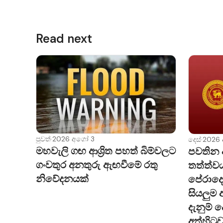
Read next
පුවත්
·
2026 අගෝ 3
දෙස්
·
2026
මහවැලි ගඟ ආශ්‍රිත පහත් බිම්වලට
පවතින 
ගංවතුර අනතුරු ඇඟවීමේ රතු
තත්ත්ව
නිවේදනයක්
පේරාදෙණ
සියලුම 
දැනුම් 
අත්හිටුව