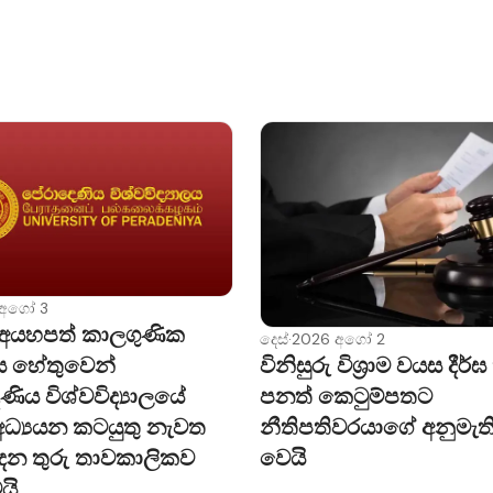
 අගෝ 3
අයහපත් කාලගුණික
දෙස්
·
2026 අගෝ 2
ය හේතුවෙන්
විනිසුරු විශ්‍රාම වයස දීර්
ිය විශ්වවිද්‍යාලයේ
පනත් කෙටුම්පතට
අධ්‍යයන කටයුතු නැවත
නීතිපතිවරයාගේ අනුමැති
දෙන තුරු තාවකාලිකව
වෙයි
යි