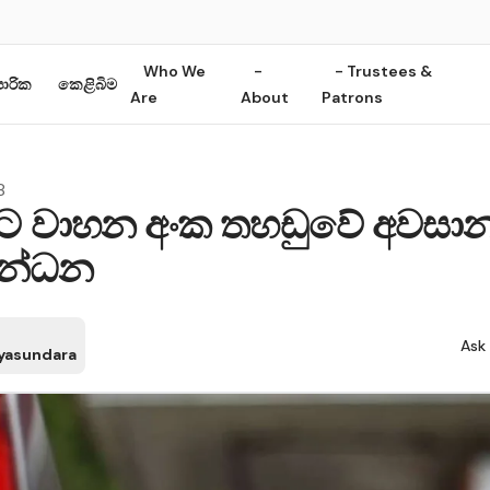
Who We
-
- Trustees &
ාපාරික
කෙළිබිම
Are
About
Patrons
8
ිට වාහන අංක තහඩුවේ අවසා
ඉන්ධන
Ask 
ayasundara