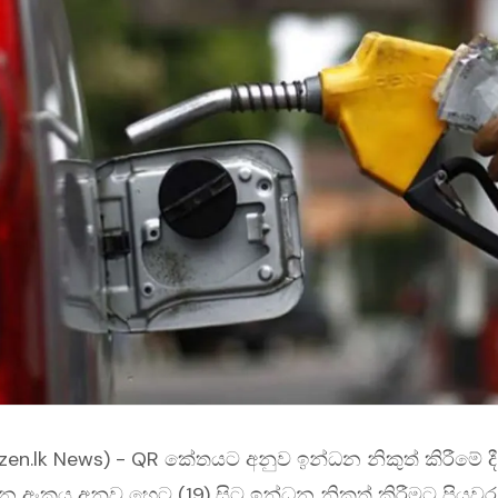
izen.lk News) - QR කේතයට අනුව ඉන්ධන නිකුත් කිරීමේ 
 අංකය අනුව හෙට (19) සිට ඉන්ධන නිකුත් කිරීමට පියව