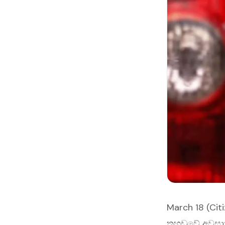
March 18 (Cit
තහඩුවේ අවසාන