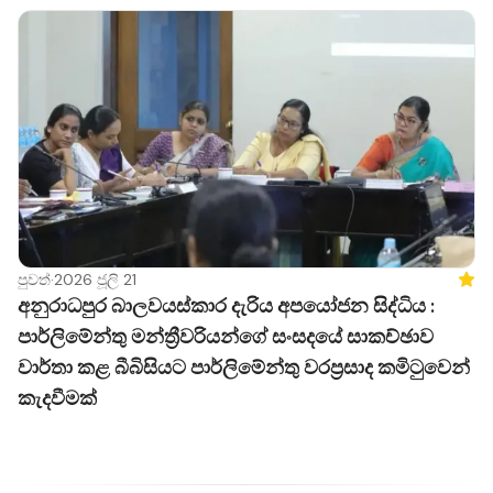
පුවත්
·
2026 ජූලි 21
Feat
අනුරාධපුර බාලවයස්කාර දැරිය අපයෝජන සිද්ධිය :
පාර්ලිමේන්තු මන්ත්‍රීවරියන්ගේ සංසදයේ සාකච්ඡාව
වාර්තා කළ බීබිසියට පාර්ලිමේන්තු වරප්‍රසාද කමිටුවෙන්
කැදවීමක්