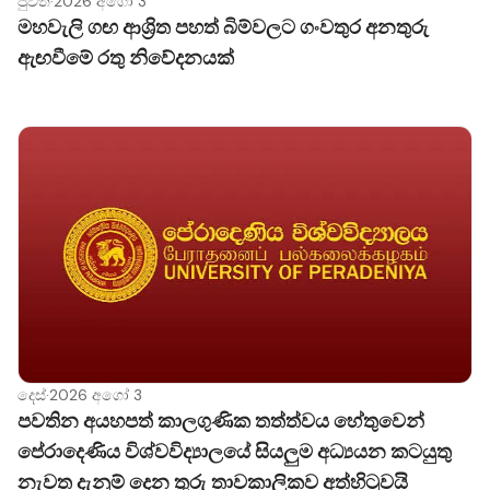
පුවත්
·
2026 අගෝ 3
මහවැලි ගඟ ආශ්‍රිත පහත් බිම්වලට ගංවතුර අනතුරු
ඇඟවීමේ රතු නිවේදනයක්
දෙස්
·
2026 අගෝ 3
පවතින අයහපත් කාලගුණික තත්ත්වය හේතුවෙන්
පේරාදෙණිය විශ්වවිද්‍යාලයේ සියලුම අධ්‍යයන කටයුතු
නැවත දැනුම් දෙන තුරු තාවකාලිකව අත්හිටුවයි