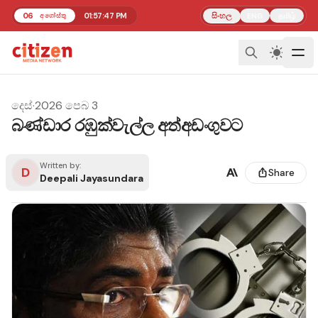
06
01:57:47 PM
සිංහල
தமிழ்
අගෝස්තු
ENG
දෙස්
·
2026 පෙබ 3
බණ්ඩාර රඹුක්වැල්ල අත්අඩංගුවට
Written by:
D
Share
Deepali Jayasundara