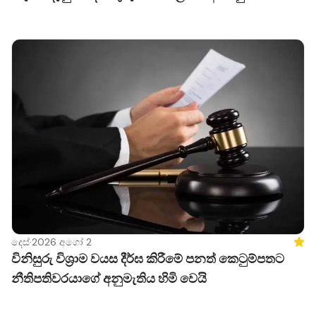
දෙස්
·
2026 අගෝ 2
Feat
විනිසුරු විශ්‍රාම වයස දීර්ඝ කිරීමේ පනත් කෙටුම්පතට
නීතිපතිවරයාගේ අනුමැතිය හිමි වෙයි