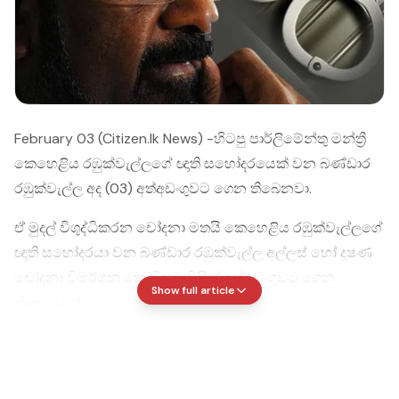
February 03 (Citizen.lk News) -හිටපු පාර්ලිමේන්තු මන්ත්‍රී
කෙහෙළිය රඹුක්වැල්ලගේ ඥාති සහෝදරයෙක් වන බණ්ඩාර
රඹුක්වැල්ල අද (03) අත්අඩංගුවට ගෙන තිබෙනවා.
ඒ මුදල් විශුද්ධිකරන චෝදනා මතයි කෙහෙළිය රඹුක්වැල්ලගේ
ඥාති සහෝදරයා වන බණ්ඩාර රඹුක්වැල්ල අල්ලස් හෝ දූෂණ
චෝදනා විමර්ශන කොමිසම විසින් අත්අඩංගුවට ගෙන
Show full article
තිබෙන්නේ.