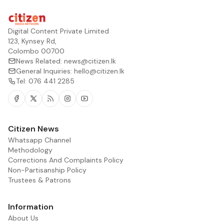
Digital Content Private Limited
123, Kynsey Rd,
Colombo 00700
News Related:
news@citizen.lk
General Inquiries:
hello@citizen.lk
Tel:
076 441 2285
Facebook
Twitter
RSS
Instagram
Youtube
Citizen News
Whatsapp Channel
Methodology
Corrections And Complaints Policy
Non-Partisanship Policy
Trustees & Patrons
Information
About Us