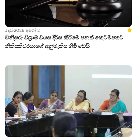
දෙස්
·
2026 අගෝ 2
Feat
විනිසුරු විශ්‍රාම වයස දීර්ඝ කිරීමේ පනත් කෙටුම්පතට
නීතිපතිවරයාගේ අනුමැතිය හිමි වෙයි