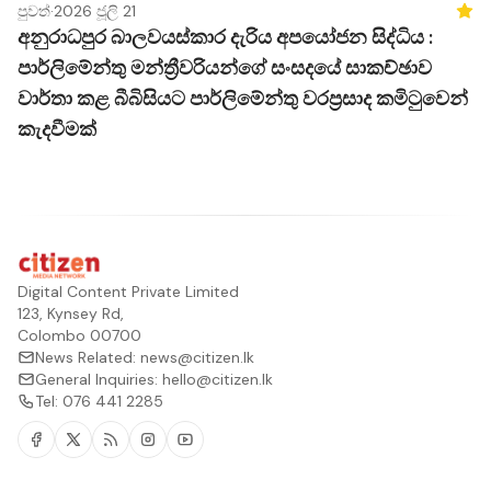
පුවත්
·
2026 ජූලි 21
Feat
අනුරාධපුර බාලවයස්කාර දැරිය අපයෝජන සිද්ධිය :
පාර්ලිමේන්තු මන්ත්‍රීවරියන්ගේ සංසදයේ සාකච්ඡාව
වාර්තා කළ බීබිසියට පාර්ලිමේන්තු වරප්‍රසාද කමිටුවෙන්
කැදවීමක්
Digital Content Private Limited
123, Kynsey Rd,
Colombo 00700
News Related:
news@citizen.lk
General Inquiries:
hello@citizen.lk
Tel:
076 441 2285
Facebook
Twitter
RSS
Instagram
Youtube