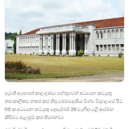
පැවති අයහපත් කාලගුණය හේතුවෙන් අධ්‍යයන කටයුතු
තාවකාලිකව නතර කර තිබූ පේරාදෙණිය විශ්ව විද්‍යාලයේ පීඨ
05 ක අධ්‍යයන කටයුතු දෙසැම්බර් 29 වැනිදා යළි ආරම්භ
කිරීමට සැලසුම් කර තිබෙනවා.