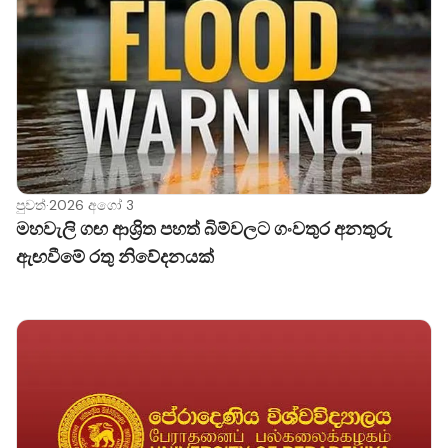
පුවත්
·
2026 අගෝ 3
මහවැලි ගඟ ආශ්‍රිත පහත් බිම්වලට ගංවතුර අනතුරු
ඇඟවීමේ රතු නිවේදනයක්