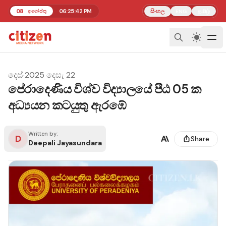
08
06:25:42 PM
සිංහල
தமிழ்
අගෝස්තු
ENG
දෙස්
·
2025 දෙසැ 22
පේරාදෙණිය විශ්ව විද්‍යාලයේ පීඨ 05 ක
අධ්‍යයන කටයුතු ඇරඹේ
Written by:
D
Share
Deepali Jayasundara