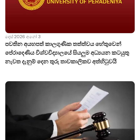
දෙස්
·
2026 අගෝ 3
පවතින අයහපත් කාලගුණික තත්ත්වය හේතුවෙන්
පේරාදෙණිය විශ්වවිද්‍යාලයේ සියලුම අධ්‍යයන කටයුතු
නැවත දැනුම් දෙන තුරු තාවකාලිකව අත්හිටුවයි