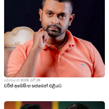
දේශපාලන
·
2026 ජූනි 26
චරිත් අබේසිංහ සජබෙන් එළියට