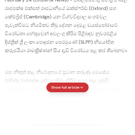
රාජපක්ෂ එක්සත් රාජධානියේ ඔක්ස්ෆර්ඩ් (Oxford) සහ
කේම්බ්‍රිජ් (Cambridge) යන විශ්වවිද්‍යාල සංගම්වල
පැවැත්වීමට නියමිතව තිබූ දේශන දෙමළ ඩයස්පෝරාවේ
විරෝධතා හේතුවෙන් අවලංගු කිරීම පිළිබඳව නුවරඑළිය
දිස්ත්‍රික් ශ්‍රී ලංකා පොදුජන පෙරමුණේ (SLPP) නියෝජිත
කරුපයියා රාමක්‍රිෂ්ණන් සිය දැඩි විරෝධය පළ කර තිබෙනවා.
ඔහු නිකුත් කළ නිවේදනයේ ප්‍රධාන කරුණු මෙසේය:
මහින්ද රාජපක්ෂ යුද්ධය නිමා කිරීම අගය කළ යුතුයි.
Show full article
හිටපු ජනාධිපති මහින්ද රාජපක්ෂ මහතා දශක තුනක යුද්ධය
නිමා කර රටට සාමය උදාකර දීම සම්බන්ධයෙන් තමන්
ස්තූතිවන්ත වන බව රාමක්‍රිෂ්ණන් පැවසීය. වර්තමානයේ ශ්‍රී
ලංකාව තුළ සිංහල සහ දෙමළ ජනතාව ඉතා සාමකාමීව ජීවත්
වන පසුබිමක, දෙමළ ඩයස්පෝරාව පැරණි තුවාල යළි පෑරීමට
උත්සාහ නොකළ යුතු බව ඔහු අවධාරණය කළේය.