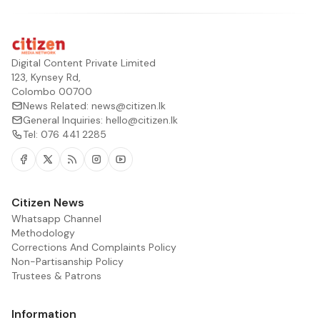
Digital Content Private Limited
123, Kynsey Rd,
Colombo 00700
News Related:
news@citizen.lk
General Inquiries:
hello@citizen.lk
Tel:
076 441 2285
Facebook
Twitter
RSS
Instagram
Youtube
Citizen News
Whatsapp Channel
Methodology
Corrections And Complaints Policy
Non-Partisanship Policy
Trustees & Patrons
Information