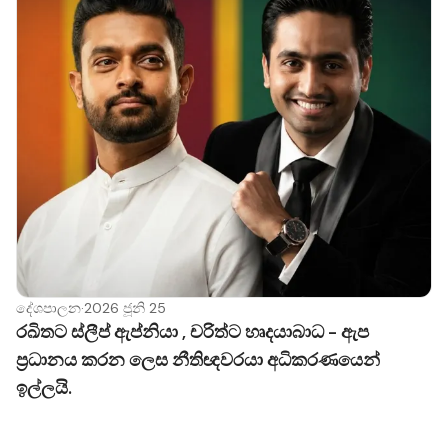
දේශපාලන
·
2026 ජූනි 25
රඛිතට ස්ලීප් ඇප්නියා , චරිත්ට හෘදයාබාධ - ඇප
ප්‍රධානය කරන ලෙස නීතිඥවරයා අධිකරණයෙන්
ඉල්ලයි.