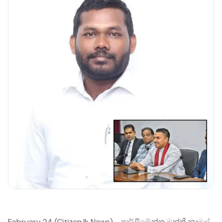
February 24 (Citizen.lk News) - පාර්ලිමේන්තු මන්ත්‍රී නාමල්