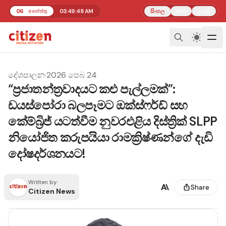
06
03:49:49 AM
සිංහල
தமிழ்
අගෝස්තු
ENG
දේශපාලන
·
2026 පෙබ 24
“ප්‍රජාතන්ත්‍රවාදයට කළු පැල්ලමක්”:
ඩයස්පෝරා බලපෑමට ඔක්ස්ෆර්ඩ් සහ
කේම්බ්‍රිජ් යටත්වීම නුවරඑළිය දිස්ත්‍රික් SLPP
නියෝජිත කරුපයියා රාමක්‍රිෂ්ණන්ගේ දැඩි
දෝෂදර්ශනයට!
Written by:
Share
Citizen News