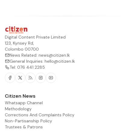
Digital Content Private Limited
123, Kynsey Rd,
Colombo 00700
News Related:
news@citizen.lk
General Inquiries:
hello@citizen.lk
Tel:
076 441 2285
Facebook
Twitter
RSS
Instagram
Youtube
Citizen News
Whatsapp Channel
Methodology
Corrections And Complaints Policy
Non-Partisanship Policy
Trustees & Patrons