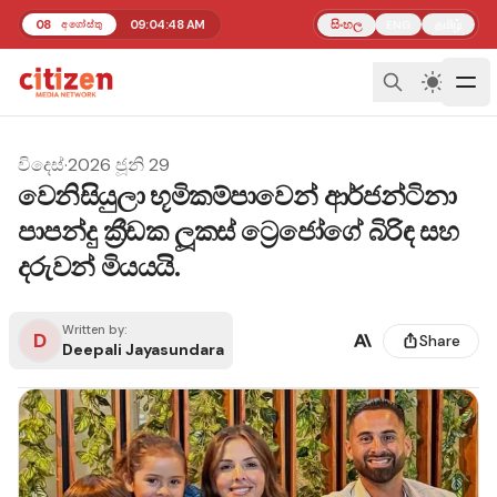
08
09:04:48 AM
සිංහල
தமிழ்
අගෝස්තු
ENG
විදෙස්
·
2026 ජූනි 29
වෙනිසියුලා භූමිකම්පාවෙන් ආර්ජන්ටිනා
පාපන්දු ක්‍රීඩක ලූකස් ට්‍රෙජෝගේ බිරිඳ සහ
දරුවන් මියයයි.
Written by:
D
Share
Deepali Jayasundara