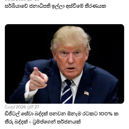
සර්බියාවේ ජනාධිපති ඉල්ලා අස්වීමේ තීරණයක
විදෙස්
·
2026 ජූනි 27
ඩිජිටල් සේවා බද්දක් පනවන ඕනෑම රටකට 100% ක
තීරු බද්දක් - ට්‍රම්ප්ගෙන් තර්ජනයක්