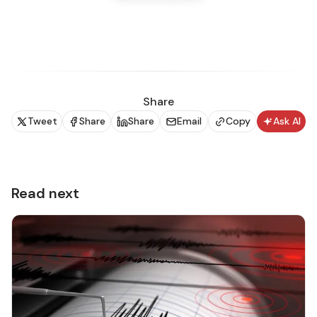
හේතුවෙන් අවම වශයෙන් පුද්ගලයින් 68,900 ක් පමණ
අතුරුදන් වී ඇති බවයි විදෙස් මාධ්‍ය වාර්තා කරන්නේ.
Share
Tweet
Share
Share
Email
Copy
Ask AI
Read next