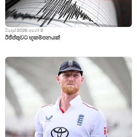
විදෙස්
·
2026 අගෝ 3
ඊජිප්තුවට භූකම්පනයක්