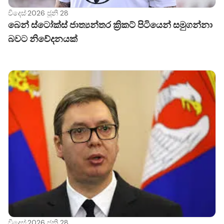
විදෙස්
·
2026 ජූනි 28
බෙන් ස්ටෝක්ස් ජාත්‍යන්තර ක්‍රිකට් පිටියෙන් සමුගන්නා
බවට නිවේදනයක්
විදෙස්
·
2026 ජූනි 28