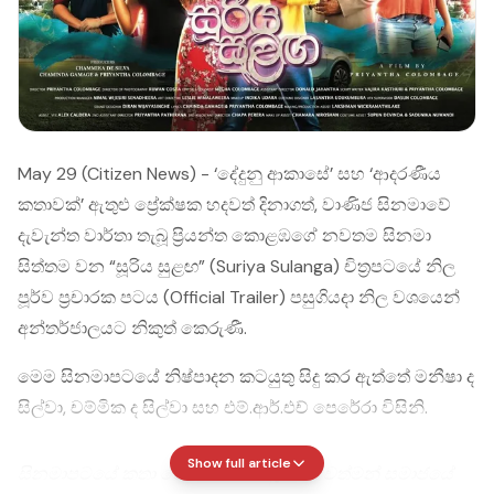
May 29 (Citizen News) - ‘දේදුනු ආකාසේ’ සහ ‘ආදරණීය
කතාවක්’ ඇතුළු ප්‍රේක්ෂක හදවත් දිනාගත්, වාණිජ සිනමාවේ
දැවැන්ත වාර්තා තැබූ ප්‍රියන්ත කොළඹගේ නවතම සිනමා
සිත්තම වන “සූරිය සුළඟ” (Suriya Sulanga) චිත්‍රපටයේ නිල
පූර්ව ප්‍රචාරක පටය (Official Trailer) පසුගියදා නිල වශයෙන්
අන්තර්ජාලයට නිකුත් කෙරුණී.
මෙම සිනමාපටයේ නිෂ්පාදන කටයුතු සිදු කර ඇත්තේ මනීෂා ද
සිල්වා, චම්මික ද සිල්වා සහ එම්.ආර්.එච් පෙරේරා විසිනි.
Show full article
සිනමාපටයේ කතා තේමාව ගෙතී ඇත්තේ වත්මන් සමාජයේ