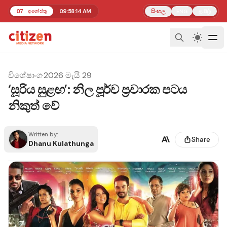
07
09:58:14 AM
සිංහල
தமிழ்
අගෝස්තු
ENG
විශේෂාංග
·
2026 මැයි 29
‘සූරිය සුළඟ’: නිල පූර්ව ප්‍රචාරක පටය
නිකුත් වේ
Written by:
Share
Dhanu Kulathunga