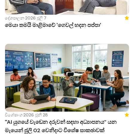
දේශපාලන
·
2026 ජූලි 7
Feat
මෙයා තමයි මාළිමාවේ 'ගෙවල් හදන පප්පා'
විශේෂාංග
·
2026 ජූනි 28
Feat
''AI යුගයේ වැඩෙන දරුවන් සඳහා අධ්‍යාපනය” යන
මැයෙන් ජුලි 02 වෙනිදාට විශේෂ සාකඡාවක්