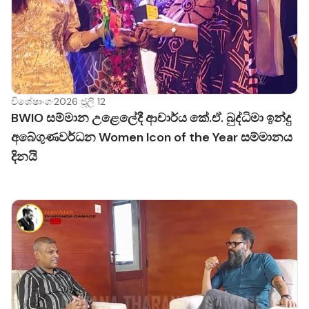
විශේෂාංග
·
2026 ජූලි 12
BWIO සම්මාන උළෙලේදී ආචාර්ය කේ.ඒ. බුද්ධිමා ඉන්දු
අබේගුණවර්ධන Women Icon of the Year සම්මානය
දිනයි