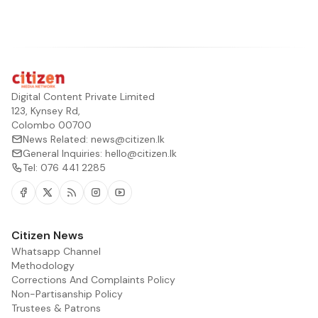
Digital Content Private Limited
123, Kynsey Rd,
Colombo 00700
News Related:
news@citizen.lk
General Inquiries:
hello@citizen.lk
Tel:
076 441 2285
Facebook
Twitter
RSS
Instagram
Youtube
Citizen News
Whatsapp Channel
Methodology
Corrections And Complaints Policy
Non-Partisanship Policy
Trustees & Patrons