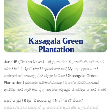
June 15 (Citizen News) - ශ්‍රී ලංකා මහ බැංකුවේ නියාමනයට
යටත් බවට රූපවාහිනී වැඩසටහනකදී සිදු කළ ප්‍රකාශයක්
හේතුවෙන් කසගල ග්‍රීන් ප්ලාන්ටේෂන් (Kasagala Green
Plantation) සමාගම සම්බන්ධයෙන් විශේෂ විමර්ශනයක්
ආරම්භ කර ඇති බව ශ්‍රී ලංකා මහ බැංකුව නිවේදනය කර තිබේ.
පසුගිය ජූනි 8 දින විකාශය වූ ITN හි
“පිණි වියන”
වැඩසටහනට සහභාගී වූ සමාගමේ අධ්‍යක්ෂ මල්වත්තගේ