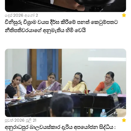
දෙස්
·
2026 අගෝ 2
Feat
විනිසුරු විශ්‍රාම වයස දීර්ඝ කිරීමේ පනත් කෙටුම්පතට
නීතිපතිවරයාගේ අනුමැතිය හිමි වෙයි
පුවත්
·
2026 ජූලි 21
Feat
අනුරාධපුර බාලවයස්කාර දැරිය අපයෝජන සිද්ධිය :