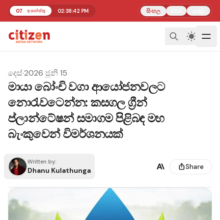
07
02:38:43 PM
සිංහල
தமிழ்
අගෝස්තු
ENG
දෙස්
·
2026 ජූනි 15
මායා බෝංචි වගා ආයෝජනවලට
නොරැවටෙන්න: කසගල ග්‍රීන්
ප්ලාන්ටේෂන් සමාගම පිළිබඳ මහ
බැංකුවෙන් විමර්ශනයක්
Written by:
Share
Dhanu Kulathunga