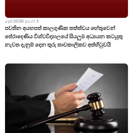
පැහැදිලි කිරීම් පිළිබඳව මූල්‍ය ක්ෂේත්‍රයේ දැඩි අවධානයක්
යොමුව තිබේ.
මේ පිළිබඳ මහජනතාව දැනුවත් කිරීම සඳහා මහ බැංකුව
දෙස්
·
2026 අගෝ 3
ඉදිරිපත් කළ විඩියෝවක් නරඹන්න.
පවතින අයහපත් කාලගුණික තත්ත්වය හේතුවෙන්
https://www.facebook.com/share/v/1H8T1L19Xb/
පේරාදෙණිය විශ්වවිද්‍යාලයේ සියලුම අධ්‍යයන කටයුතු
නැවත දැනුම් දෙන තුරු තාවකාලිකව අත්හිටුවයි