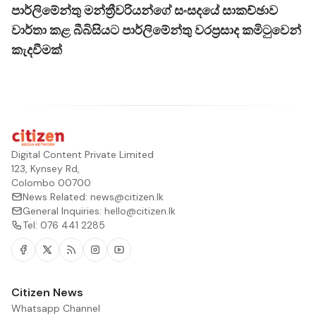
පාර්ලිමේන්තු මන්ත්‍රීවරියන්ගේ සංසදයේ සාකච්ඡාව
වාර්තා කළ බීබිසියට පාර්ලිමේන්තු වරප්‍රසාද කමිටුවෙන්
කැදවීමක්
Digital Content Private Limited
123, Kynsey Rd,
Colombo 00700
News Related:
news@citizen.lk
General Inquiries:
hello@citizen.lk
Tel:
076 441 2285
Facebook
Twitter
RSS
Instagram
Youtube
Citizen News
Whatsapp Channel