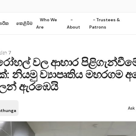
Who We
-
- Trustees &
ාපාරික
කෙළිබිම
Are
About
Patrons
 ජන 7
ෝහල් වල ආහාර පිළිගැන්වීම
: නියමු ව්‍යාපෘතිය මහරගම අ
න් ඇරඹෙයි
Ask 
athunga