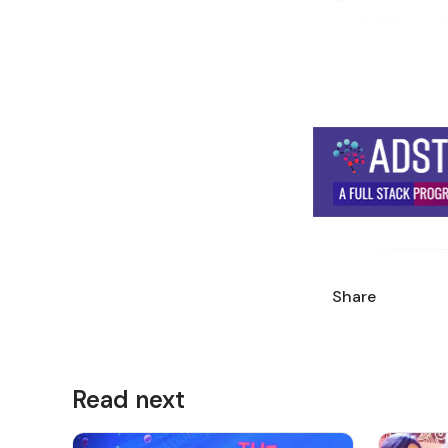
මෙම නව ව්‍යා
හඳුන්වා දී ඇත
වෙන් කරන ලද ආ
එකට මිශ්‍ර කර
පිරිසිදුව පිළි
අරමුණ වන්නේ
නැංවීමයි.
ආහාරපාන දෙපා
කරමින් ‘ආහාර
Share
යාම ආරම්භ කර
මට්ටමේ ආහාර ප
සහතික කෙරේ.
Read next
දිනපතා වෙනස්
අතරම, දිනපතා