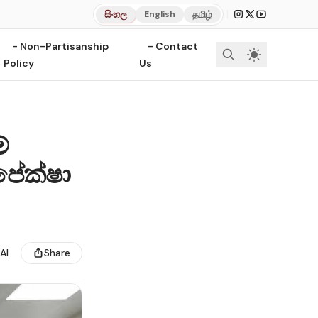
|
සිංහල
தமிழ்
English
- Non-Partisanship
- Contact
Policy
Us
ේ
පේක්ෂා
AI
Share