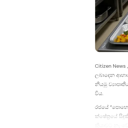
Citizen News
ලබාදෙන ආහාර 
නියමු ව්‍යාපෘ
විය.
රජයේ “පොහොසත්
ක්ෂේත්‍රයේ සි
ක්‍රියාවට නැංවේ