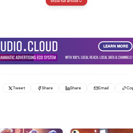
Show full article
පෘතිය යටතේ රෝගී සත්කාරක සේවාවන්හි ප්‍රමිතිය ඉහළ නැං
ි ප්‍රධාන වෙනස්කම් මෙසේය:
හාර පිඟාන (Partitioned Plates): මීට පෙර පැවති සියල
 පිළිගැන්වීමේ ක්‍රමය වෙනුවට, බත් සහ වෑංජන වෙන් වෙන්
ගැන්විය හැකි පරිදි සකස් කළ නව ආහාර පිඟාන් හඳුන්වා දී ඇත.
 රෝගියාගේ ආහාර රුචිය වර්ධනය කරමින් මානසික තෘප්
ර්තමේන්තුවක් ස්ථාපනය කිරීම: රෝහල් මුළුතැන්ගෙය 
පාන දෙපාර්තමේන්තුවක්’ (Catering Department) ලෙස
Tweet
Share
Share
Email
Co
 ඇත. තරු පන්තියේ හෝටල් පුහුණුව ලැබූ කාර්ය මණ්ඩලය
ිසින්නන් (Chefs) යොදා ගනිමින් ඉහළ සෞඛ්‍යාරක්ෂිත ප්‍රම
 වන මෙනු පත (Rotating Menu): රෝගීන්ගේ පෝෂණ අවශ
 වෙනස් වන විවිධත්වයකින් යුත් ආහාර වේලක් ලබාදීමට ක