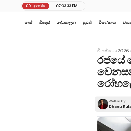
09
07:03:33 PM
අගෝස්තු
දෙස්
විදෙස්
දේශපාලන
පුවත්
විශේෂාංග
ව්‍ය
විශේෂාංග
·
2026
රජයේ ර
වෙනසක්
රෝහලෙ
Written by:
Dhanu Kul