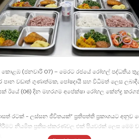
 , කොළඹ (ජනවාරි 07) – මෙරට රජයේ රෝහල් පද්ධතිය තු
පාන වඩාත් ගුණාත්මක, පෝෂදායී සහ විධිමත් ලෙස ලබාදී
තියක් ඊයේ (06) දින මහරගම අපේක්ෂා රෝහල කේන්ද්‍ර කරග
 රටක් - ලස්සන ජීවිතයක්” ප්‍රතිපත්ති ප්‍රකාශයට අනුව ස
දුකිරීමට නියමිත ප්‍රතිසංස්කරණවල එක් පියවරක් ලෙස මෙම 
.