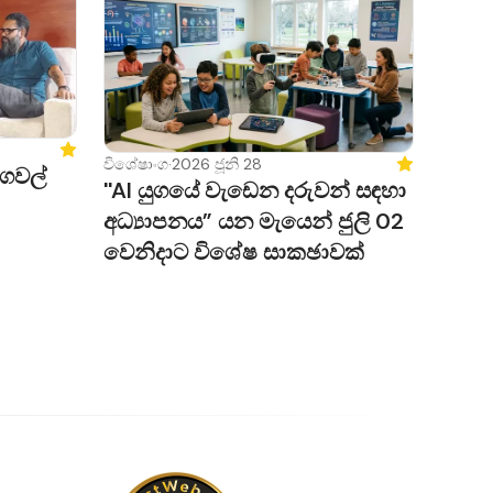
ානසික
දය හරහා
ියාවලිය
Featured
විශේෂාංග
·
2026 ජූනි 28
Featured
ගෙවල්
''AI යුගයේ වැඩෙන දරුවන් සඳහා
ේදී දිවයිනේ
අධ්‍යාපනය” යන මැයෙන් ජුලි 02
ත්‍යාංශය
වෙනිදාට විශේෂ සාකඡාවක්