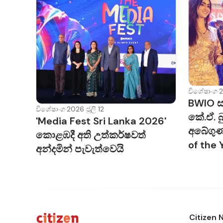
ඇත.
රෝහල් පරිසර
තත්ත්වයද දැඩ
රෝගියාට ගරුත්
කඩිනම් කිරීම
මෙම නියමු ව්‍
විශේෂාංග
·
2
BWIO ස
සියලුම ප්‍රධා
විශේෂාංග
·
2026 ජූලි 12
කේ.ඒ. බු
'Media Fest Sri Lanka 2026'
සැලසුම් කර ඇ
අබේගු
කොළඹදී අති උත්කර්ෂවත්
of the 
අන්දමින් පැවැත්වෙයි
Citizen 