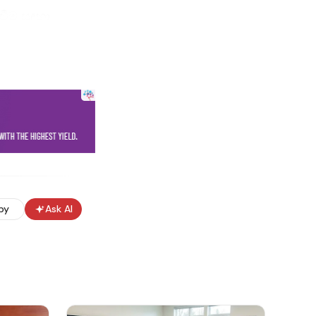
වීම සඳහා
ු ආහාර වර්ග
 වශයෙන්
 මෙහි ප්‍රධාන
තිය ඉහළ
යන්න නවීකරණය
 පවත්වාගෙන
py
Ask AI
ක් සහ වෘත්තීය
ිතියක් මෙහිදී
්‍යතා සපුරාලන
ටයුතු යොදා