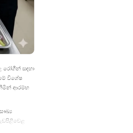
ළ රෝගීන් සඳහා
මේ විශේෂ
නිමින් ආරම්භ
ෞඛ්‍ය
වැඩපිළිවෙළ