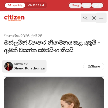
07
09:33:29 AM
සිංහල
தமிழ்
අගෝස්තු
ENG
ව්‍යාපාරික
·
2026 ජූනි 25
ඔන්ලයින් ව්‍යාපාර නියාමනය කළ යුතුයි -
ඇමති වසන්ත සමරසිංහ කියයි
Written by:
Share
Dhanu Kulathunga