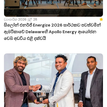
ව්‍යාපාරික
·
2026 ජූලි 28
Feat
සිලෝන් එනර්ජි Energize 2026 සාර්ථකව පවත්වමින්
ඇමරිකාවේ Delawareහි Apollo Energy ආයෝජන
වෙබ් අඩවිය එළි දක්වයි