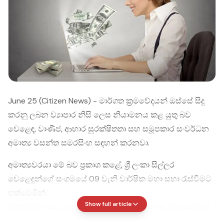
June 25 (Citizen News) - මාර්ගත ක්‍රමවේදයන් ඔස්සේ සිදු
කරනු ලබන ව්‍යාපාර නිසි ලෙස නියාමනය කළ යුතු බව
වෙළෙඳ, වාණිජ, ආහාර සුරක්ෂිතතා සහ සමූපකාර සංවර්ධන
අමාත්‍ය වසන්ත සමරසිංහ සඳහන් කරනවා.
අමාත්‍යවරයා මේ බව ප්‍රකාශ කළේ, ශ්‍රී ලංකා සිල්ලර
වෙළෙඳුන්ගේ සංගමයේ 09 වැනි වාර්ෂික මහා සභා රැස්වීමට
එක්වෙමින්.
Show full article
අන්තර්ජාල වෙළෙඳපොළ හරහා සිදුකෙරෙන ඇතැම් ව්‍යාපාර
නිසි පරිදි ලියාපදිංචි නොවීම සහ බදු නොගෙවීම නිසා,