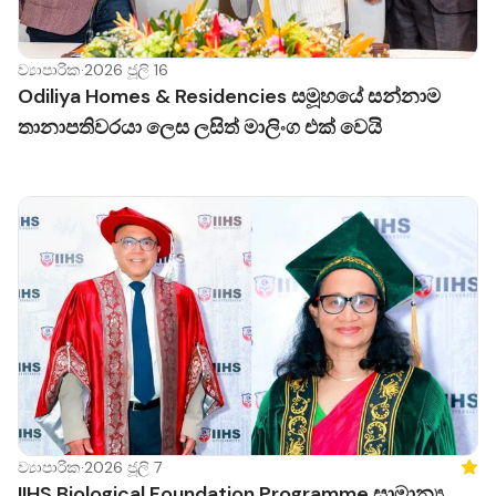
ව්‍යාපාරික
·
2026 ජූලි 16
Odiliya Homes & Residencies සමූහයේ සන්නාම
තානාපතිවරයා ලෙස ලසිත් මාලිංග එක් වෙයි
ව්‍යාපාරික
·
2026 ජූලි 7
Feat
IIHS Biological Foundation Programme සාමාන්‍ය