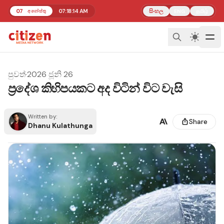
07
07:18:14 AM
සිංහල
தமிழ்
අගෝස්තු
ENG
පුවත්
·
2026 ජූනි 26
ප්‍රදේශ කිහිපයකට අද විටින් විට වැසි
Written by:
Share
Dhanu Kulathunga