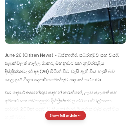
June 26 (Citizen News) - බස්නාහිර, සබරගමුව සහ වයඹ
පළාත්වලත් ගාල්ල, මාතර, මහනුවර සහ නුවරඑළිය
දිස්ත්‍රික්කවලත් අද (26) විටින් විට වැසි ඇති විය හැකි බව
කාලගුණ විද්‍යා දෙපාර්තමේන්තුව සඳහන් කරනවා.
එම දෙපාර්තමේන්තුව සඳහන් කරන්නේ, ඌව පළාතේ සහ
අම්පාර සහ මඩකලපුව දිස්ත්‍රික්කවල ස්ථාන ස්වල්පයක
පස්වරු 2.00න් පසුව වැසි හෝ ගිගුරුම් සහිත වැසි ඇති විය
Show full article
හැකි බවය.
මධ්‍යම කඳුකරයේ බටහිර බෑවුම් ප්‍රදේශවලත්, උතුරු, උතුරු-මැද,