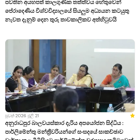
පවතින අයහපත් කාලගුණික තත්ත්වය හේතුවෙන්
පේරාදෙණිය විශ්වවිද්‍යාලයේ සියලුම අධ්‍යයන කටයුතු
නැවත දැනුම් දෙන තුරු තාවකාලිකව අත්හිටුවයි
පුවත්
·
2026 ජූලි 21
Feat
අනුරාධපුර බාලවයස්කාර දැරිය අපයෝජන සිද්ධිය :
පාර්ලිමේන්තු මන්ත්‍රීවරියන්ගේ සංසදයේ සාකච්ඡාව