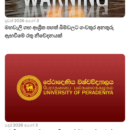
පුවත්
·
2026 අගෝ 3
මහවැලි ගඟ ආශ්‍රිත පහත් බිම්වලට ගංවතුර අනතුරු
ඇඟවීමේ රතු නිවේදනයක්
දෙස්
·
2026 අගෝ 3