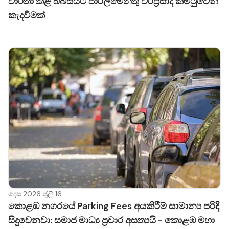
වාර්තා කළ බීබිසියට පාර්ලිමේන්තු වරප්‍රසාද කමිටුවෙන්
කැදවීමක්
දෙස්
·
2026 ජූලි 16
කොළඹ නගරයේ Parking Fees අයකිරීම් සාමාන්‍ය පරිදි
සිදුවෙනවා: සමාජ මාධ්‍ය ප්‍රචාර අසත්‍යයි - කොළඹ මහා