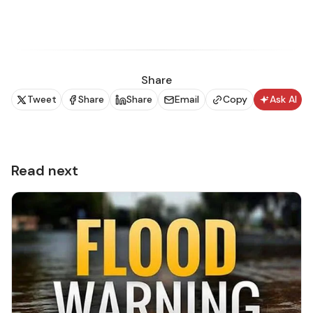
වයඹ සහ දකුණු පළාත්වලත් ත්‍රිකුණාමලය දිස්ත්‍රික්කයේත්
විටින් විට හමන පැ.කි.මී. 30-40 පමණ තරමක තද සුළං ඇති
විය හැකි ය.
Share
Tweet
Share
Share
Email
Copy
Ask AI
Read next