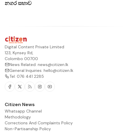
නගර සභාව
Digital Content Private Limited
123, Kynsey Rd,
Colombo 00700
News Related:
news@citizen.lk
General Inquiries:
hello@citizen.lk
Tel:
076 441 2285
Facebook
Twitter
RSS
Instagram
Youtube
Citizen News
Whatsapp Channel
Methodology
Corrections And Complaints Policy
Non-Partisanship Policy