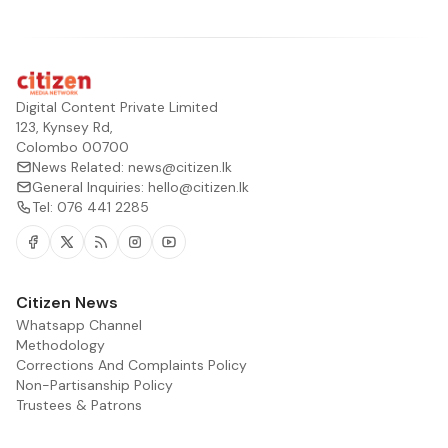
Digital Content Private Limited
123, Kynsey Rd,
Colombo 00700
News Related:
news@citizen.lk
General Inquiries:
hello@citizen.lk
Tel:
076 441 2285
Facebook
Twitter
RSS
Instagram
Youtube
Citizen News
Whatsapp Channel
Methodology
Corrections And Complaints Policy
Non-Partisanship Policy
Trustees & Patrons