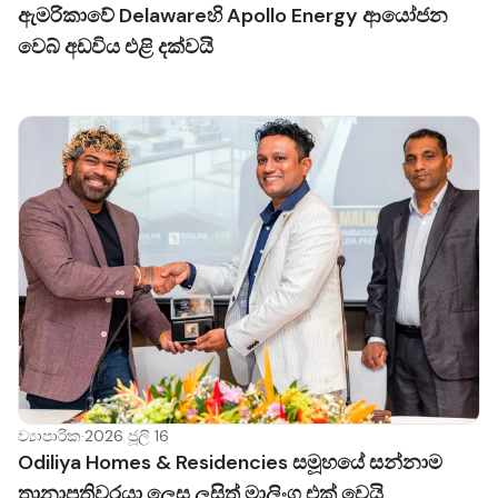
ඇමරිකාවේ Delawareහි Apollo Energy ආයෝජන
වෙබ් අඩවිය එළි දක්වයි
ව්‍යාපාරික
·
2026 ජූලි 16
Odiliya Homes & Residencies සමූහයේ සන්නාම
තානාපතිවරයා ලෙස ලසිත් මාලිංග එක් වෙයි