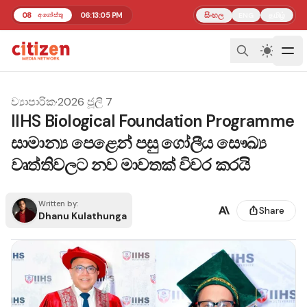
08
06:13:06 PM
සිංහල
தமிழ்
අගෝස්තු
ENG
ව්‍යාපාරික
·
2026 ජූලි 7
IIHS Biological Foundation Programme
සාමාන්‍ය පෙළෙන් පසු ගෝලීය සෞඛ්‍ය
වෘත්තිවලට නව මාවතක් විවර කරයි
Written by:
Share
Dhanu Kulathunga