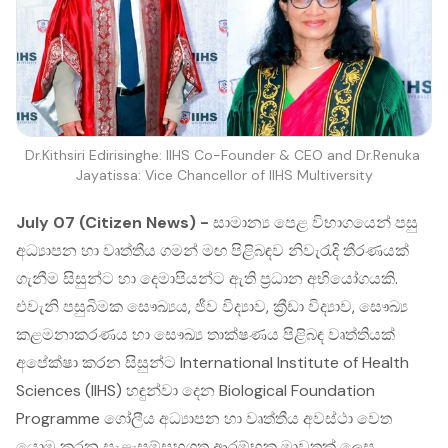
Dr.Kithsiri Edirisinghe: IIHS Co-Founder & CEO and Dr.Renuka 
Jayatissa: Vice Chancellor of IIHS Multiversity
July 07 (Citizen News) -
සාමාන්‍ය පෙළ විභාගයෙන් පසු
අධ්‍යාපන හා වෘත්තීය ගමන් මඟ පිළිබඳව නිවැරැදි තීරණයක්
ගැනීම සිසුන්ට හා දෙමාපියන්ට ඇති ප්‍රධාන අභියෝගයකි.
එවැනි පසුබිමක සෞඛ්‍යය, ජීව විද්‍යාව, ක්‍රීඩා විද්‍යාව, සෞඛ්‍ය
කළමනාකරණය හා සෞඛ්‍ය තාක්ෂණය පිළිබඳ වෘත්තියක්
අපේක්ෂා කරන සිසුන්ට International Institute of Health
Sciences (IIHS) හඳුන්වා දෙන Biological Foundation
Programme ගෝලීය අධ්‍යාපන හා වෘත්තීය අවස්ථා වෙත
යොමු කරන සැළැසුම්සහගත ආරම්භක මාවතක් ලෙස