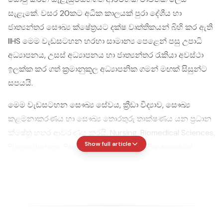
සැළැකේ. වසර 20කට අධික කාලයක් පුරා දේශීය හා
ජාත්‍යන්තර සෞඛ්‍ය ක්ෂේත්‍රයට දක්ෂ වෘත්තිකයන් බිහි කර ඇති
IIHS මෙම වැඩසටහන හරහා සාමාන්‍ය පෙළෙන් පසු උපාධි
අධ්‍යාපනය, උසස් අධ්‍යාපනය හා ජාත්‍යන්තර රැකියා අවස්ථා
ඉලක්ක කර ගත් ක්‍රමානුකූල අධ්‍යාපනික ගමන් මඟක් සිසුන්ට
සපයයි.
මෙම වැඩසටහන සෞඛ්‍ය සේවය, ක්‍රීඩා විද්‍යාව, සෞඛ්‍ය
කළමනාකරණය හා සෞඛ්‍ය තොරතුරු තාක්ෂණය යන ප්‍රධාන
ක්ෂේත්‍ර හතර ආවරණය කරයි. Nursing, Biomedical Sciences,
Show full article
Physiotherapy, Psychology, Pharmacy, Paramedical
Sciences, Nutritional Medicine, Lifestyle Medicine හා
Aged Care මෙන්ම Sport and Exercise Science, Sports
Nutrition, Sports Psychology, Public Health, Global Health
Management, Health Administration, Digital Health,
Health Informatics හා Big Data Analysis වැනි අනාගතයට