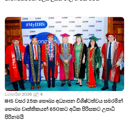
ව්‍යාපාරික
·
2026 ජූලි 4
IIHS වසර 25ක සෞඛ්‍ය අධ්‍යාපන විශිෂ්ටත්වය සමරමින්
සෞඛ්‍ය වෘත්තිකයන් 650කට අධික පිරිසකට උපාධි
පිරිනමයි