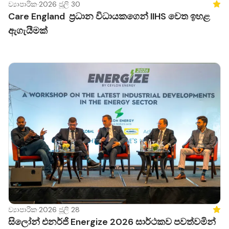
ව්‍යාපාරික
·
2026 ජූලි 30
Feat
ගැනීමට ශක්තිමත් පදනමක් සපයන වැඩසටහනක් ලෙස IIHS
Care England ප්‍රධාන විධායකගෙන් IIHS වෙත ඉහළ
එය හඳුන්වා දෙයි.
ඇගැයීමක්
ව්‍යාපාරික
·
2026 ජූලි 28
Feat
සිලෝන් එනර්ජි Energize 2026 සාර්ථකව පවත්වමින්