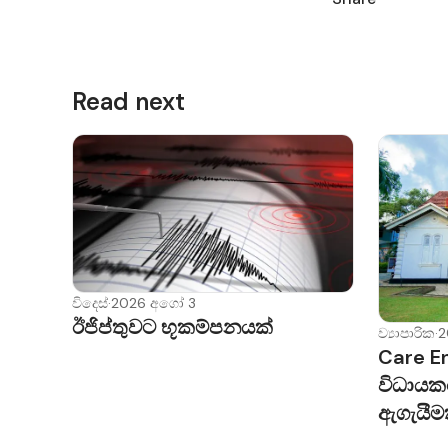
Read next
විදෙස්
·
2026 අගෝ 3
ඊජිප්තුවට භූකම්පනයක්
ව්‍යාපාරික
·
2
Care En
විධායක
ඇගැයීම