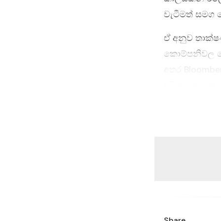
වැටීමත් සමග ල
ඒ අනුව තාක්ෂ
කොම්පනිවල කො
අතර Bloomberg 
අධික ධනයක් ත
SpaceX සමාග
ලෙස ඉහළ යාමත
ඉහළම අගයට සා
ද පහළ යාම ඔහ
Share