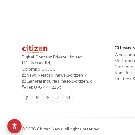
Citizen 
Whatsapp
Digital Content Private Limited
Methodol
123, Kynsey Rd,
Correctio
Colombo 00700
Non-Parti
News Related:
news@citizen.lk
Trustees 
General Inquiries:
hello@citizen.lk
Tel:
076 441 2285
Facebook
Twitter
RSS
Instagram
Youtube
©2026 Citizen News. All rights reserved.