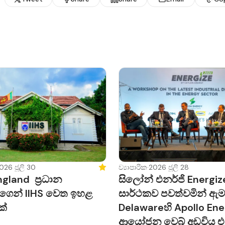
026 ජූලි 30
Featured
ව්‍යාපාරික
·
2026 ජූලි 28
gland ප්‍රධාන
සිලෝන් එනර්ජි Energi
ගෙන් IIHS වෙත ඉහළ
සාර්ථකව පවත්වමින් ඇ
ක්
Delawareහි Apollo En
ආයෝජන වෙබ් අඩවිය එ