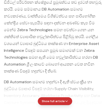
ඩිජිටල් පරිවර්තන ක්ෂේත්‍රයේ ප්‍රමුඛත්වය තව දුරටත් තහවුරු
කරයි. මෙම සම්මානය DB Automation සමාගම
නව්‍යකරණය, වෘත්තීයමය විශිෂ්ටත්වය සහ පාරිභෝගික
කේන්ද්‍රීය සේවා සැපයීම සඳහා දක්වන අඛණ්ඩ කැප වීම
මෙන්ම Zebra Technologies සමඟ පවත්වා ගෙන යන
ශක්තිමත් ව්‍යාපාරික හවුල්කාරිත්වය පිළිබිඹු කරයි. ගෝලීය
වශයෙන් ව්‍යාපාර බුද්ධිමය තාක්ෂණ හා Enterprise Asset
Intelligence විසඳුම් සපයන ප්‍රමුඛ සමාගමක් වන Zebra
Technologies සමඟ ඇති මෙම හවුල්කාරිත්වය හරහා DB
Automation ශ්‍රී ලංකාවේ බොහෝ ආයතන වෙත නවීන
තාක්ෂණ විසඳුම් හඳුන්වා දී තිබේ.
DB Automation සමාගම හඳුන්වා දී ඇති ස්වයංක්‍රීය හා
බුද්ධිමය ව්‍යාපාර විසඳුම් හරහා Supply Chain Visibility,
Inventory Accuracy, Workforce Productivity සහ Data
Show full article
Capture Systems වැනි ක්ෂේත්‍රවල සැළැකිය යුතු දියුණුවක්
ලැබීමට දේශීය ව්‍යාපාර රැසකට හැකි වී ඇත. Retail, Logistics,