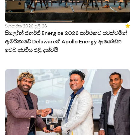
ව්‍යාපාරික
·
2026 ජූලි 28
Feat
සිලෝන් එනර්ජි Energize 2026 සාර්ථකව පවත්වමින්
ඇමරිකාවේ Delawareහි Apollo Energy ආයෝජන
වෙබ් අඩවිය එළි දක්වයි