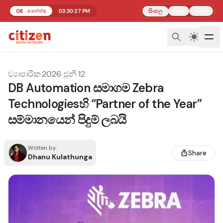
08
03:30:28 PM
සිංහල
தமிழ்
අගෝස්තු
ENG
ව්‍යාපාරික
·
2026 ජූනි 12
DB Automation සමාගම Zebra
Technologiesහි “Partner of the Year”
සම්මානයෙන් පිදුම් ලබයි
Written by:
Share
Dhanu Kulathunga