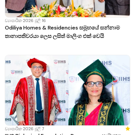
ව්‍යාපාරික
·
2026 ජූලි 16
Odiliya Homes & Residencies සමූහයේ සන්නාම
තානාපතිවරයා ලෙස ලසිත් මාලිංග එක් වෙයි
ව්‍යාපාරික
·
2026 ජූලි 7
Feat